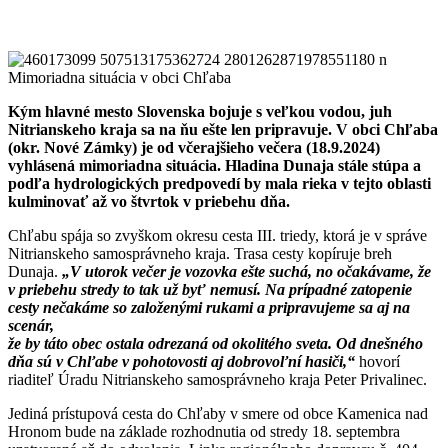
Kým hlavné mesto Slovenska bojuje s veľkou vodou, juh
Nitrianskeho kraja sa na ňu ešte len pripravuje. V obci Chľaba
(okr. Nové Zámky) je od včerajšieho večera (18.9.2024)
vyhlásená mimoriadna situácia. Hladina Dunaja stále stúpa a
podľa hydrologických predpovedí by mala rieka v tejto oblasti
kulminovať až vo štvrtok v priebehu dňa.
Chľabu spája so zvyškom okresu cesta III. triedy, ktorá je v správe
Nitrianskeho samosprávneho kraja. Trasa cesty kopíruje breh
Dunaja.
„V utorok večer je vozovka ešte suchá, no očakávame, že
v priebehu stredy to tak už byť nemusí. Na prípadné zatopenie
cesty nečakáme so založenými rukami a pripravujeme sa aj na
scenár,
že by táto obec ostala odrezaná od okolitého sveta. Od dnešného
dňa sú v Chľabe v pohotovosti aj dobrovoľní hasiči,“
hovorí
riaditeľ Úradu Nitrianskeho samosprávneho kraja Peter Privalinec.
Jediná prístupová cesta do Chľaby v smere od obce Kamenica nad
Hronom bude na základe rozhodnutia od stredy 18. septembra