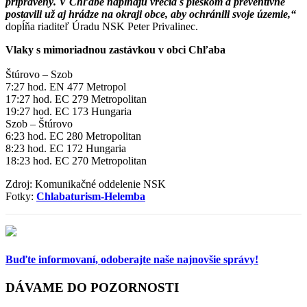
pripravený. V Chľabe napĺňajú vrecia s pieskom a preventívne
postavili už aj hrádze na okraji obce, aby ochránili svoje územie,“
dopĺňa riaditeľ Úradu NSK Peter Privalinec.
Vlaky s mimoriadnou zastávkou v obci Chľaba
Štúrovo – Szob
7:27 hod. EN 477 Metropol
17:27 hod. EC 279 Metropolitan
19:27 hod. EC 173 Hungaria
Szob – Štúrovo
6:23 hod. EC 280 Metropolitan
8:23 hod. EC 172 Hungaria
18:23 hod. EC 270 Metropolitan
Zdroj: Komunikačné oddelenie NSK
Fotky:
Chlabaturism-Helemba
Buďte informovaní,
odoberajte naše najnovšie správy!
DÁVAME DO POZORNOSTI