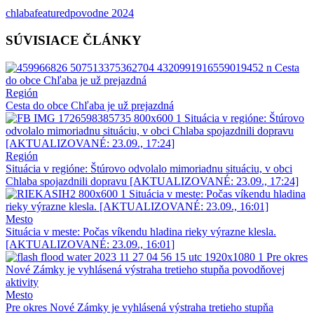
chlaba
featured
povodne 2024
SÚVISIACE ČLÁNKY
Región
Cesta do obce Chľaba je už prejazdná
Región
Situácia v regióne: Štúrovo odvolalo mimoriadnu situáciu, v obci
Chlaba spojazdnili dopravu [AKTUALIZOVANÉ: 23.09., 17:24]
Mesto
Situácia v meste: Počas víkendu hladina rieky výrazne klesla.
[AKTUALIZOVANÉ: 23.09., 16:01]
Mesto
Pre okres Nové Zámky je vyhlásená výstraha tretieho stupňa