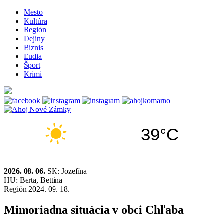
Mesto
Kultúra
Región
Dejiny
Biznis
Ľudia
Šport
Krimi
39°C
2026. 08. 06.
SK: Jozefína
HU: Berta, Bettina
Región
2024. 09. 18.
Mimoriadna situácia v obci Chľaba