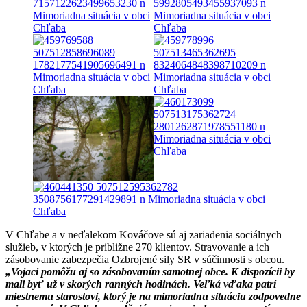
V Chľabe a v neďalekom Kováčove sú aj zariadenia sociálnych
služieb, v ktorých je približne 270 klientov. Stravovanie a ich
zásobovanie zabezpečia Ozbrojené sily SR v súčinnosti s obcou.
„Vojaci pomôžu aj so zásobovaním samotnej obce. K dispozícii by
mali byť už v skorých ranných hodinách. Veľká vďaka patrí
miestnemu starostovi, ktorý je na mimoriadnu situáciu zodpovedne