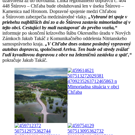
uzatvorená až do odvolania. Linka regionálneho dopravcu č. 404
448 Štúrovo – Chľaba bude obsluhovaná len v úseku Štúrovo –
Kamenica nad Hronom. Dopravné spojenie medzi Chľabou
a Štúrovom zabezpečia medzinárodné vlaky.
„Vybrané tri spoje v
priebehu najbližších dní zo a do Štúrova zastavia mimoriadne aj v
tejto obci. Cestujúci by mali nastupovať do prvého vozňa,“
informuje po skončení krízového štábu Okresného úradu v Nových
Zámkoch Jakub Takáč z Komunikačného oddelenia Nitrianskeho
samosprávneho kraja.
„V Chľabe dnes ostane posledný vypravený
autobus dopravcu, spoločnosti Arriva. Ten bude od stredy zvážať
ľudí kyvadlovou dopravou z obce na železničnú zastávku a späť,“
pokračuje Jakub Takáč.