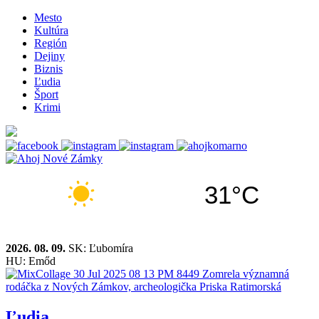
Mesto
Kultúra
Región
Dejiny
Biznis
Ľudia
Šport
Krimi
31°C
2026. 08. 09.
SK: Ľubomíra
HU: Emőd
Ľudia