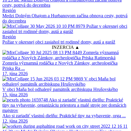
Región
Medzi Dolným Ohajom a Hurbanovom začína obnova cesty, potrvá
do decembra
Región
Požiar v okresnej obci zasiahol tri rodinné domy, autá a garáž
INZERCIA ▲
Zomrela významná rodáčka z Nových Zámkov, archeologička
Priska Ra ...
17. júna 2026
V obci Maňa bol odhalený pamätník arcibiskupa Hrušovského
15. júna 2026
Ako si zariadiť vlastnú dielňu: Praktické tipy na vybavenie, orga ...
12. júna 2026