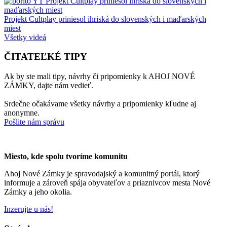
Projekt Cultplay priniesol ihriská do slovenských i maďarských
miest
Všetky videá
ČITATEĽKÉ TIPY
Ak by ste mali tipy, návrhy či pripomienky k AHOJ NOVÉ
ZÁMKY, dajte nám vedieť.
Srdečne očakávame všetky návrhy a pripomienky kľudne aj
anonymne.
Pošlite nám správu
Miesto, kde spolu tvoríme komunitu
Ahoj Nové Zámky je spravodajský a komunitný portál, ktorý
informuje a zároveň spája obyvateľov a priaznivcov mesta Nové
Zámky a jeho okolia.
Inzerujte u nás!