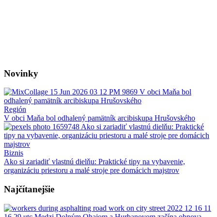
Novinky
Región
V obci Maňa bol odhalený pamätník arcibiskupa Hrušovského
Biznis
Ako si zariadiť vlastnú dielňu: Praktické tipy na vybavenie,
organizáciu priestoru a malé stroje pre domácich majstrov
Najčítanejšie