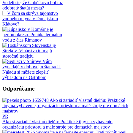
Odporúčame
PR
Ako si zariadiť vlastnú dielňu: Praktické tipy na vybavenie,
organizáciu priestoru a malé stroje pre domácich majstrov