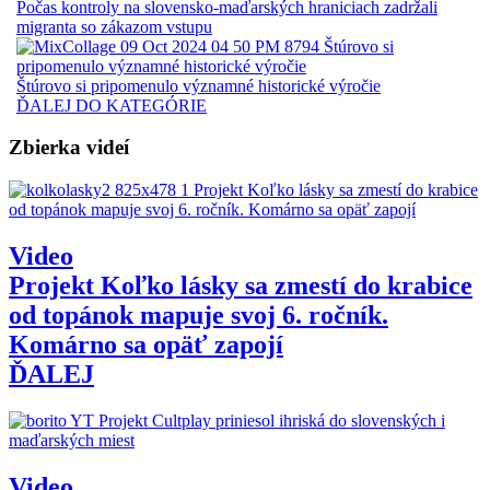
Počas kontroly na slovensko-maďarských hraniciach zadržali
migranta so zákazom vstupu
Štúrovo si pripomenulo významné historické výročie
ĎALEJ DO KATEGÓRIE
Zbierka videí
Video
Projekt Koľko lásky sa zmestí do krabice
od topánok mapuje svoj 6. ročník.
Komárno sa opäť zapojí
ĎALEJ
Video