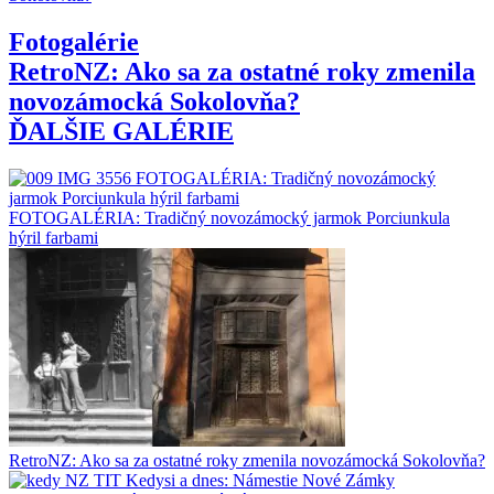
Fotogalérie
RetroNZ: Ako sa za ostatné roky zmenila
novozámocká Sokolovňa?
ĎALŠIE GALÉRIE
FOTOGALÉRIA: Tradičný novozámocký jarmok Porciunkula
hýril farbami
RetroNZ: Ako sa za ostatné roky zmenila novozámocká Sokolovňa?