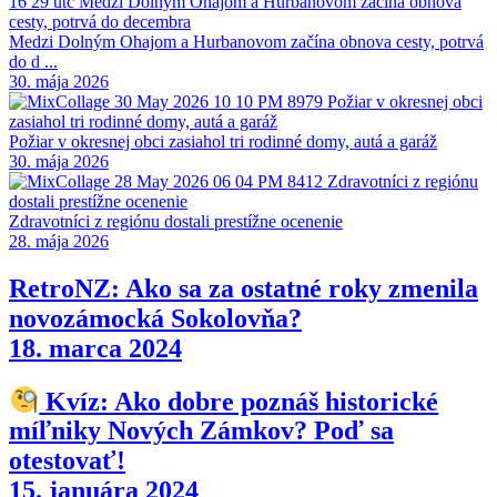
Medzi Dolným Ohajom a Hurbanovom začína obnova cesty, potrvá
do d ...
30. mája 2026
Požiar v okresnej obci zasiahol tri rodinné domy, autá a garáž
30. mája 2026
Zdravotníci z regiónu dostali prestížne ocenenie
28. mája 2026
RetroNZ: Ako sa za ostatné roky zmenila
novozámocká Sokolovňa?
18. marca 2024
Kvíz: Ako dobre poznáš historické
míľniky Nových Zámkov? Poď sa
otestovať!
15. januára 2024