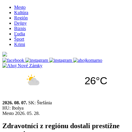
Mesto
Kultúra
Región
Dejiny
Biznis
Ľudia
Šport
Krimi
26°C
2026. 08. 07.
SK: Štefánia
HU: Ibolya
Mesto
2026. 05. 28.
Zdravotníci z regiónu dostali prestížne