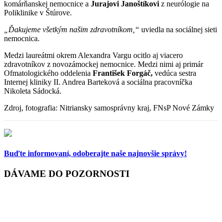
komárňanskej nemocnice a
Jurajovi Janoštíkovi
z neurólogie na
Poliklinike v Štúrove.
„Ďakujeme všetkým našim zdravotníkom,“
uviedla na sociálnej sieti
nemocnica.
Medzi laureátmi okrem Alexandra Vargu ocitlo aj viacero
zdravotníkov z novozámockej nemocnice. Medzi nimi aj primár
Ofmatologického oddelenia
František Forgáč,
vedúca sestra
Internej kliniky II. Andrea Barteková a sociálna pracovníčka
Nikoleta Sádocká.
Zdroj, fotografia: Nitriansky samosprávny kraj, FNsP Nové Zámky
Buďte informovaní,
odoberajte naše najnovšie správy!
DÁVAME DO POZORNOSTI