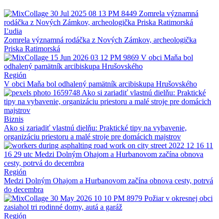
Ľudia
Zomrela významná rodáčka z Nových Zámkov, archeologička
Priska Ratimorská
Región
V obci Maňa bol odhalený pamätník arcibiskupa Hrušovského
Biznis
Ako si zariadiť vlastnú dielňu: Praktické tipy na vybavenie,
organizáciu priestoru a malé stroje pre domácich majstrov
Región
Medzi Dolným Ohajom a Hurbanovom začína obnova cesty, potrvá
do decembra
Región