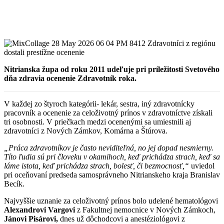
Nitrianska župa od roku 2011 udeľuje pri príležitosti Svetového
dňa zdravia ocenenie Zdravotník roka.
V každej zo štyroch kategórii- lekár, sestra, iný zdravotnícky
pracovník a ocenenie za celoživotný prínos v zdravotníctve získali
tri osobnosti. V priečkach medzi ocenenými sa umiestnili aj
zdravotníci z Nových Zámkov, Komárna a Štúrova.
„Práca zdravotníkov je často neviditeľná, no jej dopad nesmierny.
Títo ľudia sú pri človeku v okamihoch, keď prichádza strach, keď sa
láme istota, keď prichádza strach, bolesť, či bezmocnosť,“
uviedol
pri oceňovaní predseda samosprávneho Nitrianskeho kraja Branislav
Becík.
Najvyššie uznanie za celoživotný prínos bolo udelené hematológovi
Alexandrovi Vargovi
z Fakultnej nemocnice v Nových Zámkoch,
Jánovi Pisárovi,
dnes už dôchodcovi a anestéziológovi z