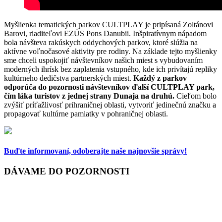
Myšlienka tematických parkov CULTPLAY je pripísaná Zoltánovi
Barovi, riaditeľovi EZÚS Pons Danubii. Inšpiratívnym nápadom
bola návšteva rakúskych oddychových parkov, ktoré slúžia na
aktívne voľnočasové aktivity pre rodiny. Na základe tejto myšlienky
sme chceli uspokojiť návštevníkov našich miest s vybudovaním
moderných ihrísk bez zaplatenia vstupného, kde ich privítajú repliky
kultúrneho dedičstva partnerských miest.
Každý z parkov
odporúča do pozornosti návštevníkov ďalší CULTPLAY park,
čím láka turistov z jednej strany Dunaja na druhú.
Cieľom bolo
zvýšiť príťažlivosť prihraničnej oblasti, vytvoriť jedinečnú značku a
propagovať kultúrne pamiatky v pohraničnej oblasti.
Buďte informovaní,
odoberajte naše najnovšie správy!
DÁVAME DO POZORNOSTI