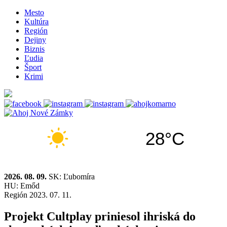
Mesto
Kultúra
Región
Dejiny
Biznis
Ľudia
Šport
Krimi
28°C
2026. 08. 09.
SK: Ľubomíra
HU: Emőd
Región
2023. 07. 11.
Projekt Cultplay priniesol ihriská do