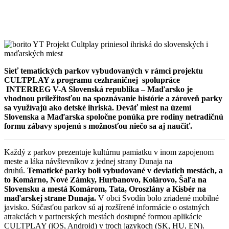
Sieť tematických parkov vybudovaných v rámci projektu
CULTPLAY z programu cezhraničnej spolupráce
INTERREG V-A Slovenská republika – Maďarsko je
vhodnou príležitosťou na spoznávanie histórie a zároveň parky
sa využívajú ako detské ihriská. Deväť miest na území
Slovenska a Maďarska spoločne ponúka pre rodiny netradičnú
formu zábavy spojenú s možnosťou niečo sa aj naučiť.
Každý z parkov prezentuje kultúrnu pamiatku v inom zapojenom
meste a láka návštevníkov z jednej strany Dunaja na
druhú.
Tematické parky boli vybudované v deviatich mestách, a
to Komárno, Nové Zámky, Hurbanovo, Kolárovo, Šaľa na
Slovensku a mestá Komárom, Tata, Oroszlány a Kisbér na
maďarskej strane Dunaja.
V obci Svodín bolo zriadené mobilné
javisko. Súčasťou parkov sú aj rozšírené informácie o ostatných
atrakciách v partnerských mestách dostupné formou aplikácie
CULTPLAY (iOS, Android) v troch jazykoch (SK, HU, EN).