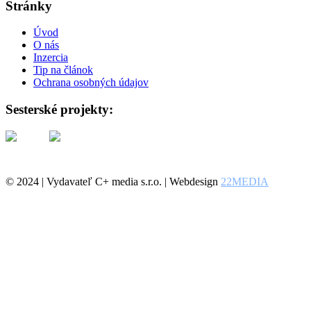
Stránky
Úvod
O nás
Inzercia
Tip na článok
Ochrana osobných údajov
Sesterské projekty:
© 2024 | Vydavateľ C+ media s.r.o. | Webdesign
22MEDIA