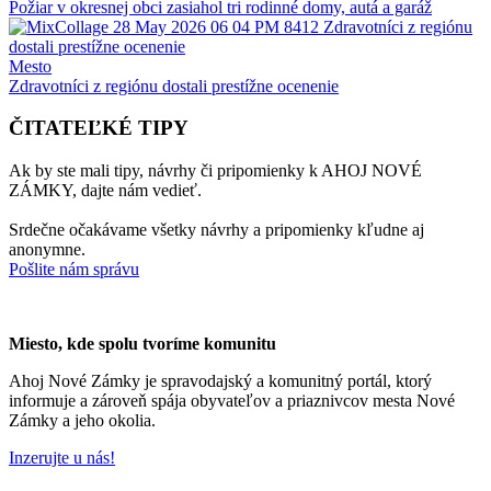
Požiar v okresnej obci zasiahol tri rodinné domy, autá a garáž
Mesto
Zdravotníci z regiónu dostali prestížne ocenenie
ČITATEĽKÉ TIPY
Ak by ste mali tipy, návrhy či pripomienky k AHOJ NOVÉ
ZÁMKY, dajte nám vedieť.
Srdečne očakávame všetky návrhy a pripomienky kľudne aj
anonymne.
Pošlite nám správu
Miesto, kde spolu tvoríme komunitu
Ahoj Nové Zámky je spravodajský a komunitný portál, ktorý
informuje a zároveň spája obyvateľov a priaznivcov mesta Nové
Zámky a jeho okolia.
Inzerujte u nás!