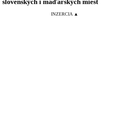
slovenských i maďarských miest
INZERCIA ▲