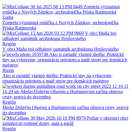
Ľudia
Zomrela významná rodáčka z Nových Zámkov, archeologička
Priska Ratimorská
Región
V obci Maňa bol odhalený pamätník arcibiskupa Hrušovského
Biznis
Ako si zariadiť vlastnú dielňu: Praktické tipy na vybavenie,
organizáciu priestoru a malé stroje pre domácich majstrov
Región
Medzi Dolným Ohajom a Hurbanovom začína obnova cesty, potrvá
do decembra
Región