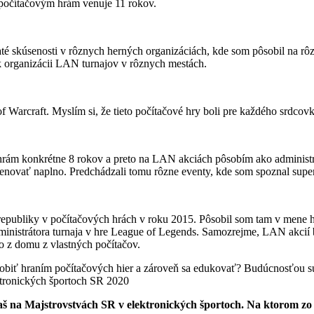
počítačovým hrám venuje 11 rokov.
é skúsenosti v rôznych herných organizáciách, kde som pôsobil na rôz
ok organizácii LAN turnajov v rôznych mestách.
f Warcraft. Myslím si, že tieto počítačové hry boli pre každého srdcovk
rám konkrétne 8 rokov a preto na LAN akciách pôsobím ako administrát
enovať naplno. Predchádzali tomu rôzne eventy, kde som spoznal super
 republiky v počítačových hrách v roku 2015. Pôsobil som tam v mene he
administrátora turnaja v hre League of Legends. Samozrejme, LAN akc
mo z domu z vlastných počítačov.
tronických športoch SR 2020
aš na Majstrovstvách SR v elektronických športoch. Na ktorom zo