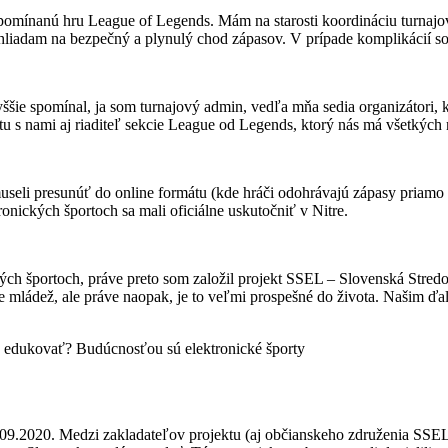
pomínanú hru League of Legends. Mám na starosti koordináciu turnajov
ohliadam na bezpečný a plynulý chod zápasov. V prípade komplikácií s
šie spomínal, ja som turnajový admin, vedľa mňa sedia organizátori, k
u s nami aj riaditeľ sekcie League od Legends, ktorý nás má všetkých n
useli presunúť do online formátu (kde hráči odohrávajú zápasy priamo 
onických športoch sa mali oficiálne uskutočniť v Nitre.
ch športoch, práve preto som založil projekt SSEL – Slovenská Stredo
re mládež, ale práve naopak, je to veľmi prospešné do života. Našim ď
09.2020. Medzi zakladateľov projektu (aj občianskeho združenia SSEL