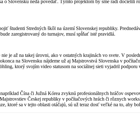
 sa o Slovensku nedá povedať. Týmto projektom by sme radi docielili ro
pojiť študenti Stredných škôl na území Slovenskej republiky. Prednedá
ude zaregistrovaný do turnajov, musí spĺňať isté pravidlá.
e nie je až na takej úrovni, ako v ostatných krajinách vo svete. V po
Dokonca na Slovensku nájdeme už aj Majstrovstvá Slovenska v počítačo
öhling, ktorý svojím video statusom na sociálnej sieti vyjadril podporu
 napríklad Čína či Južná Kórea zvyknú profesionálnych hráčov ospevovať 
 Majstrovstiev Českej republiky v počítačových hrách či rôznych worksh
, ktoré sa v tejto oblasti otáčajú, sú už teraz dosť veľké na to, aby bo