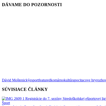
DÁVAME DO POZORNOSTI
Dávid Moštenický
esport
featured
komárno
kultúra
pocitacove hry
rozho
SÚVISIACE ČLÁNKY
Šport