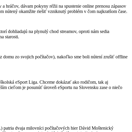
 a hráčov, dávam pokyny réžii na spustenie online prenosu zápasov
om nútený okamžite riešiť vzniknutý problém v čom najkratšom čase.
torí dohliadajú na plynulý chod streamov, oproti nám sedia
a starosti.
z domu zo svojich počítačov), nakoľko sme boli nútení zrušiť offline
školská eSport Liga. Chceme dokázať ako rodičom, tak aj
alším cieľom je posunúť úroveň eSportu na Slovensku zase o niečo
) patria dvaja milovníci počítačových hier Dávid Moštenický