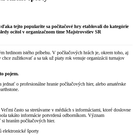
ďaka tejto popularite sa počítačové hry etablovali do kategórie
osledy ocitol v organizačnom tíme Majstrovstiev SR
ým hrdinom istého príbehu. V počítačových hrách je, okrem toho, aj
chce zužitkovať a sa tak už piaty rok venuje organizácii turnajov
nto pojem.
 jednať o profesionálne hranie počítačových hier, alebo amatérske
arthstone.
… Veľmi často sa stretávame v médiách s informáciami, ktoré doslovne
 nebola takáto informácie potvrdená odborníkom. Význam
si hraním počítačových hier.