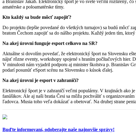
a Branislav Jakab. Elektronický šport je vo svete veľmi rozšírený, čo
amatérske a poloamatérske tímy.
Kto každý sa bude môcť zapojiť?
Do projektu (lepšie povedané do všetkých turnajov) sa budú môcť za
bratom Čechom zapojiť sa do nášho projektu. Každý jeden tím, ktorý b
Na akej úrovni funguje esport celkovo na SR?
Aktuálne si dovolím povedať, že elektronický šport na Slovensku ešt
nájsť rôzne eventy, workshopy spojené s hraním počítačových hier. 
V minulosti nám vyjadril podporu aj minister školstva p. Branislav Gr
podarí posunúť eSport scénu na Slovensku o kúsok ďalej.
Na akej úrovni je esport v zahraničí?
Elektronický šport je v zahraničí veľmi populárny. V krajinách ako je
fanúšikov. Ale aj naši bratia Česi sa môžu pochváliť s organizovaním
ľadovca. Musia toho veľa dokázať a obetovať. Na druhej strane peniaze
Buďte informovaní,
odoberajte naše najnovšie správy!