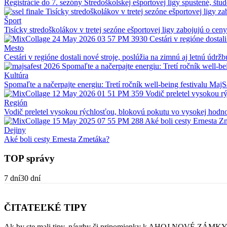
Registrácie do 7. sezóny Stredoškolskej ešportovej ligy spustené, štu
Šport
Tisícky stredoškolákov v tretej sezóne ešportovej ligy zabojujú o cen
Mesto
Cestári v regióne dostali nové stroje, poslúžia na zimnú aj letnú údržb
Kultúra
Spomaľte a načerpajte energiu: Tretí ročník well-being festivalu Maj
Región
Vodič preletel vysokou rýchlosťou, blokovú pokutu vo vysokej hodno
Dejiny
Aké boli cesty Ernesta Zmetáka?
TOP správy
7 dní
30 dní
ČITATEĽKÉ TIPY
Ak by ste mali tipy, návrhy či pripomienky k AHOJ NOVÉ ZÁMKY, 