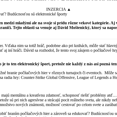
INZERCIA ▲
 medzi mladými ale na svoje si prídu rôzne vekové kategórie. Aj v
hraničí. Tejto oblasti sa venuje aj Dávid Moštenický, ktorý sa nap
er. Vďaka nim sa totiž hráč, podobne ako pri knihách, môže stať hlavn
aj iní hráči. Dávid sa rozhodol, že tento svoj záujem o počítačové hry 
 je to ten elektronický šport, pretože nie každý z nás asi pozná te
žné hranie počítačových hier v rôznych turnajoch či eventoch. Môže sa
sa radia hry: Counter-Strike Global Offensive, League of Legends a He
ví, majú mentálnu a kreatívnu zdatnosť, schopnosť riešiť problémy atď
tože sú pri nich agresívne a strácajú pocit reálneho sveta, ale nikdy
množstvo nových známosti, možnosť cestovať po celom svete a zarábať 