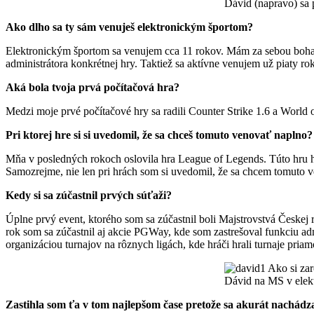
Dávid (napravo) sa 
Ako dlho sa ty sám venuješ elektronickým športom?
Elektronickým športom sa venujem cca 11 rokov. Mám za sebou bohat
administrátora konkrétnej hry. Taktiež sa aktívne venujem už piaty r
Aká bola tvoja prvá počítačová hra?
Medzi moje prvé počítačové hry sa radili Counter Strike 1.6 a World o
Pri ktorej hre si si uvedomil, že sa chceš tomuto venovať naplno?
Mňa v posledných rokoch oslovila hra League of Legends. Túto hru h
Samozrejme, nie len pri hrách som si uvedomil, že sa chcem tomuto v
Kedy si sa zúčastnil prvých súťaži?
Úplne prvý event, ktorého som sa zúčastnil boli Majstrovstvá Českej
rok som sa zúčastnil aj akcie PGWay, kde som zastrešoval funkciu 
organizáciou turnajov na rôznych ligách, kde hráči hrali turnaje pria
Dávid na MS v elek
Zastihla som ťa v tom najlepšom čase pretože sa akurát nachádz