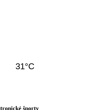
31°C
tronické športy