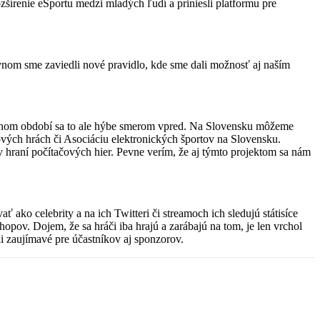
zšírenie eSportu medzi mladých ľudí a priniesli platformu pre
vnom sme zaviedli nové pravidlo, kde sme dali možnosť aj naším
slednom období sa to ale hýbe smerom vpred. Na Slovensku môžeme
vých hrách či Asociáciu elektronických športov na Slovensku.
 v hraní počítačových hier. Pevne verím, že aj týmto projektom sa nám
ako celebrity a na ich Twitteri či streamoch ich sledujú státisíce
opov. Dojem, že sa hráči iba hrajú a zarábajú na tom, je len vrchol
li zaujímavé pre účastníkov aj sponzorov.