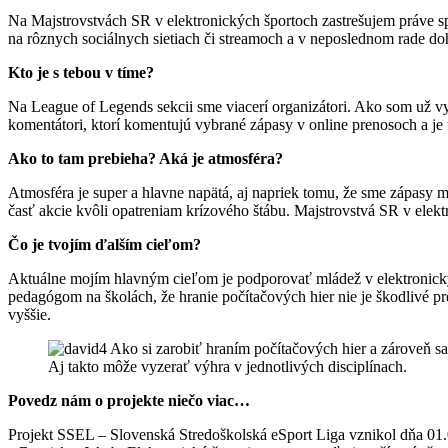
Na Majstrovstvách SR v elektronických športoch zastrešujem práve s
na rôznych sociálnych sietiach či streamoch a v neposlednom rade d
Kto je s tebou v tíme?
Na League of Legends sekcii sme viacerí organizátori. Ako som už vyš
komentátori, ktorí komentujú vybrané zápasy v online prenosoch a je t
Ako to tam prebieha? Aká je atmosféra?
Atmosféra je super a hlavne napätá, aj napriek tomu, že sme zápasy m
časť akcie kvôli opatreniam krízového štábu. Majstrovstvá SR v elektr
Čo je tvojím ďalším cieľom?
Aktuálne mojím hlavným cieľom je podporovať mládež v elektronický
pedagógom na školách, že hranie počítačových hier nie je škodlivé p
vyššie.
Aj takto môže vyzerať výhra v jednotlivých disciplínach.
Povedz nám o projekte niečo viac…
Projekt SSEL – Slovenská Stredoškolská eSport Liga vznikol dňa 01.