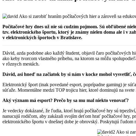
Počítačové hry dnes už nie sú cudzím pojmom. Sú obľúbené nielen
tzv. elektronického športu, ktorý je známy nielen doma ale i v za
v elektronických športoch v Bratislave.
Dávid, azda podobne ako každý študent, objavil čaro počítačových hi
ako keby tvorcom vlastného príbehu, na ktorom sa môžu spolupodieľať 
v rôznych mestách.
Dávid, asi hneď na začiatok by si nám v kocke mohol vysvetliť, čo
Elektronický šport (inak povedané esport, poprípadne gaming) je súťa
súťaže. Momentálne medzi TOP trojicu hier, ktoré dominujú na svete 
Aký význam má esport? Prečo by sa mu mal niekto venovať?
Je vedecky dokázané, že ľudia, ktorí hrajú počítačové hry sú trpezli
nanucujú rodičom, aby zakázali svojím deťom hrať počítačové hry, pre
elektronického športu v dnešnej dobe je obrovský. Poskytujú ľudom 