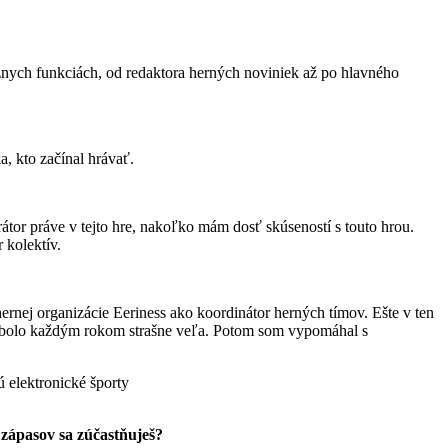
nych funkciách, od redaktora herných noviniek až po hlavného
a, kto začínal hrávať.
or práve v tejto hre, nakoľko mám dosť skúseností s touto hrou.
 kolektív.
rnej organizácie Eeriness ako koordinátor herných tímov. Ešte v ten
ií bolo každým rokom strašne veľa. Potom som vypomáhal s
 zápasov sa zúčastňuješ?