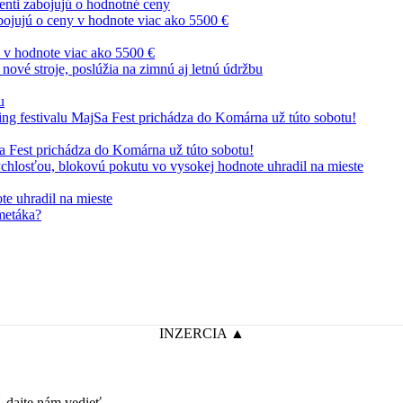
denti zabojujú o hodnotné ceny
y v hodnote viac ako 5500 €
u
Sa Fest prichádza do Komárna už túto sobotu!
te uhradil na mieste
INZERCIA ▲
dajte nám vedieť.