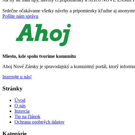
Srdečne očakávame všetky návrhy a pripomienky kľudne aj anonymn
Pošlite nám správu
Miesto, kde spolu tvoríme komunitu
Ahoj Nové Zámky je spravodajský a komunitný portál, ktorý informu
Inzerujte u nás!
Stránky
Úvod
O nás
Inzercia
Tip na článok
Ochrana osobných údajov
Kategórie