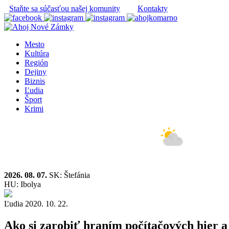
Staňte sa súčasťou našej komunity
Kontakty
Mesto
Kultúra
Región
Dejiny
Biznis
Ľudia
Šport
Krimi
2026. 08. 07.
SK: Štefánia
HU: Ibolya
Ľudia
2020. 10. 22.
Ako si zarobiť hraním počítačových hier 