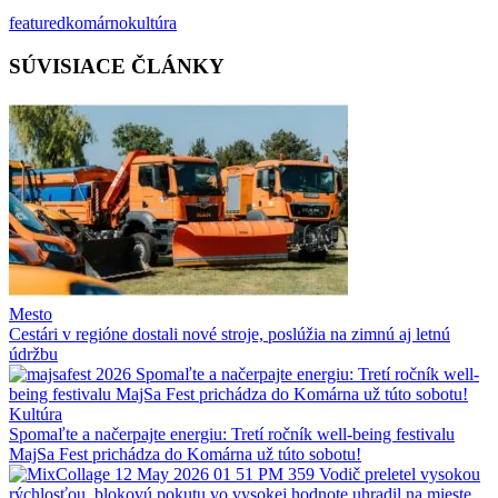
featured
komárno
kultúra
SÚVISIACE ČLÁNKY
Mesto
Cestári v regióne dostali nové stroje, poslúžia na zimnú aj letnú
údržbu
Kultúra
Spomaľte a načerpajte energiu: Tretí ročník well-being festivalu
MajSa Fest prichádza do Komárna už túto sobotu!