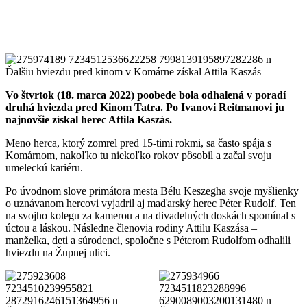
Vo štvrtok (18. marca 2022) poobede bola odhalená v poradí
druhá hviezda pred Kinom Tatra. Po Ivanovi Reitmanovi ju
najnovšie získal herec Attila Kaszás.
Meno herca, ktorý zomrel pred 15-timi rokmi, sa často spája s
Komárnom, nakoľko tu niekoľko rokov pôsobil a začal svoju
umeleckú kariéru.
Po úvodnom slove primátora mesta Bélu Keszegha svoje myšlienky
o uznávanom hercovi vyjadril aj maďarský herec Péter Rudolf. Ten
na svojho kolegu za kamerou a na divadelných doskách spomínal s
úctou a láskou. Následne členovia rodiny Attilu Kaszása –
manželka, deti a súrodenci, spoločne s Péterom Rudolfom odhalili
hviezdu na Župnej ulici.