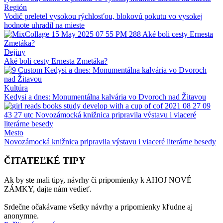
Región
Vodič preletel vysokou rýchlosťou, blokovú pokutu vo vysokej
hodnote uhradil na mieste
Dejiny
Aké boli cesty Ernesta Zmetáka?
Kultúra
Kedysi a dnes: Monumentálna kalvária vo Dvoroch nad Žitavou
Mesto
Novozámocká knižnica pripravila výstavu i viaceré literárne besedy
ČITATEĽKÉ TIPY
Ak by ste mali tipy, návrhy či pripomienky k AHOJ NOVÉ
ZÁMKY, dajte nám vedieť.
Srdečne očakávame všetky návrhy a pripomienky kľudne aj
anonymne.