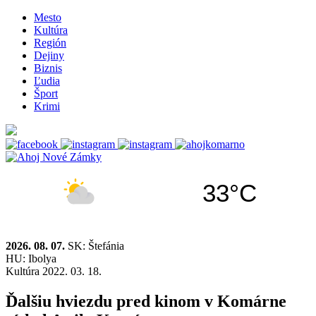
Mesto
Kultúra
Región
Dejiny
Biznis
Ľudia
Šport
Krimi
33°C
2026. 08. 07.
SK: Štefánia
HU: Ibolya
Kultúra
2022. 03. 18.
Ďalšiu hviezdu pred kinom v Komárne