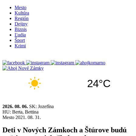
Mesto
Kultúra
Región
Dejiny
Biznis
Ľudia
Šport
Krimi
24°C
2026. 08. 06.
SK: Jozefína
HU: Berta, Bettina
Mesto
2021. 08. 31.
Deti v Nových Zámkoch a Štúrove budú