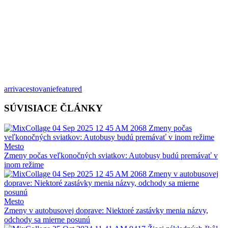
arriva
cestovanie
featured
SÚVISIACE ČLÁNKY
Mesto
Zmeny počas veľkonočných sviatkov: Autobusy budú premávať v
inom režime
Mesto
Zmeny v autobusovej doprave: Niektoré zastávky menia názvy,
odchody sa mierne posunú