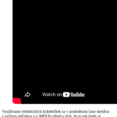
Využívanie elektrických kolobežiek sa v poslednom čase stretáva
s veľkou obľubou a v MINTe rátajú s tým, že to tak bude aj