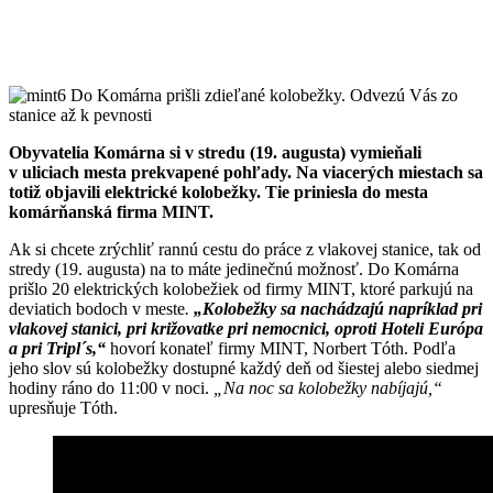
Obyvatelia Komárna si v stredu (19. augusta) vymieňali
v uliciach mesta prekvapené pohľady. Na viacerých miestach sa
totiž objavili elektrické kolobežky. Tie priniesla do mesta
komárňanská firma MINT.
Ak si chcete zrýchliť rannú cestu do práce z vlakovej stanice, tak od
stredy (19. augusta) na to máte jedinečnú možnosť. Do Komárna
prišlo 20 elektrických kolobežiek od firmy MINT, ktoré parkujú na
deviatich bodoch v meste
.
„Kolobežky sa nachádzajú napríklad pri
vlakovej stanici, pri križovatke pri nemocnici, oproti Hoteli Európa
a pri Tripl´s,“
hovorí konateľ firmy MINT, Norbert Tóth. Podľa
jeho slov sú kolobežky dostupné každý deň od šiestej alebo siedmej
hodiny ráno do 11:00 v noci.
„Na noc sa kolobežky nabíjajú,“
upresňuje Tóth.