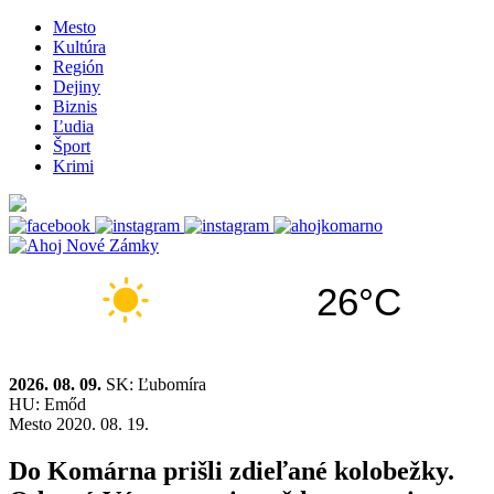
Mesto
Kultúra
Región
Dejiny
Biznis
Ľudia
Šport
Krimi
26°C
2026. 08. 09.
SK: Ľubomíra
HU: Emőd
Mesto
2020. 08. 19.
Do Komárna prišli zdieľané kolobežky.