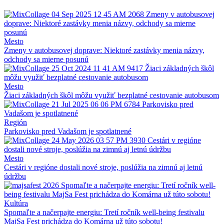
Mesto
Zmeny v autobusovej doprave: Niektoré zastávky menia názvy,
odchody sa mierne posunú
Mesto
Žiaci základných škôl môžu využiť bezplatné cestovanie autobusom
Región
Parkovisko pred Vadašom je spotlatnené
Mesto
Cestári v regióne dostali nové stroje, poslúžia na zimnú aj letnú
údržbu
Kultúra
Spomaľte a načerpajte energiu: Tretí ročník well-being festivalu
MajSa Fest prichádza do Komárna už túto sobotu!