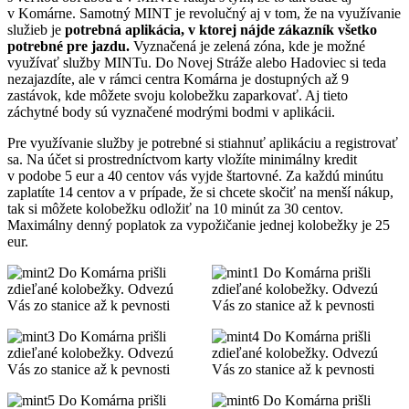
v Komárne. Samotný MINT je revolučný aj v tom, že na využívanie
služieb je
potrebná aplikácia, v ktorej nájde zákazník všetko
potrebné pre jazdu.
Vyznačená je zelená zóna, kde je možné
využívať služby MINTu. Do Novej Stráže alebo Hadoviec si teda
nezajazdíte, ale v rámci centra Komárna je dostupných až 9
zastávok, kde môžete svoju kolobežku zaparkovať. Aj tieto
záchytné body sú vyznačené modrými bodmi v aplikácii.
Pre využívanie služby je potrebné si stiahnuť aplikáciu a registrovať
sa. Na účet si prostredníctvom karty vložíte minimálny kredit
v podobe 5 eur a 40 centov vás vyjde štartovné. Za každú minútu
zaplatíte 14 centov a v prípade, že si chcete skočiť na menší nákup,
tak si môžete kolobežku odložiť na 10 minút za 30 centov.
Maximálny denný poplatok za vypožičanie jednej kolobežky je 25
eur.