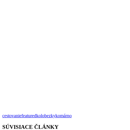
cestovanie
featured
kolobezky
komárno
SÚVISIACE ČLÁNKY