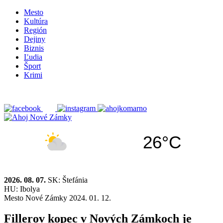
Mesto
Kultúra
Región
Dejiny
Biznis
Ľudia
Šport
Krimi
26°C
2026. 08. 07.
SK: Štefánia
HU: Ibolya
Mesto
Nové Zámky
2024. 01. 12.
Fillerov kopec v Nových Zámkoch je