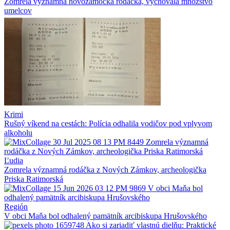
Zomrela významná novozámocká rodáčka, vychovala množstvo
umelcov
Krimi
Rušný víkend na cestách: Polícia odhalila vodičov pod vplyvom
alkoholu
Ľudia
Zomrela významná rodáčka z Nových Zámkov, archeologička
Priska Ratimorská
Región
V obci Maňa bol odhalený pamätník arcibiskupa Hrušovského