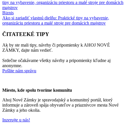
Biznis
Ako si zariadiť vlastnú dielňu: Praktické tipy na vybavenie,
organizáciu priestoru a malé stroje pre domácich majstrov
ČITATEĽKÉ TIPY
Ak by ste mali tipy, návrhy či pripomienky k AHOJ NOVÉ
ZÁMKY, dajte nám vedieť.
Srdečne očakávame všetky návrhy a pripomienky kľudne aj
anonymne.
Pošlite nám správu
Miesto, kde spolu tvoríme komunitu
Ahoj Nové Zámky je spravodajský a komunitný portál, ktorý
informuje a zároveň spája obyvateľov a priaznivcov mesta Nové
Zámky a jeho okolia.
Inzerujte u nás!