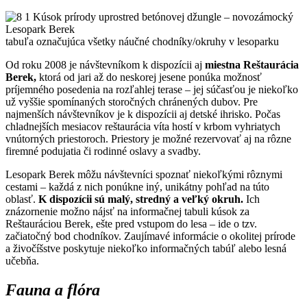
tabuľa označujúca všetky náučné chodníky/okruhy v lesoparku
Od roku 2008 je návštevníkom k dispozícii aj
miestna Reštaurácia
Berek,
ktorá od jari až do neskorej jesene ponúka možnosť
príjemného posedenia na rozľahlej terase – jej súčasťou je niekoľko
už vyššie spomínaných storočných chránených dubov. Pre
najmenších návštevníkov je k dispozícii aj detské ihrisko. Počas
chladnejších mesiacov reštaurácia víta hostí v krbom vyhriatych
vnútorných priestoroch. Priestory je možné rezervovať aj na rôzne
firemné podujatia či rodinné oslavy a svadby.
Lesopark Berek môžu návštevníci spoznať niekoľkými rôznymi
cestami – každá z nich ponúkne iný, unikátny pohľad na túto
oblasť.
K dispozícii sú malý, stredný a veľký okruh.
Ich
znázornenie možno nájsť na informačnej tabuli kúsok za
Reštauráciou Berek, ešte pred vstupom do lesa – ide o tzv.
začiatočný bod chodníkov. Zaujímavé informácie o okolitej prírode
a živočíšstve poskytuje niekoľko informačných tabúľ alebo lesná
učebňa.
Fauna a flóra