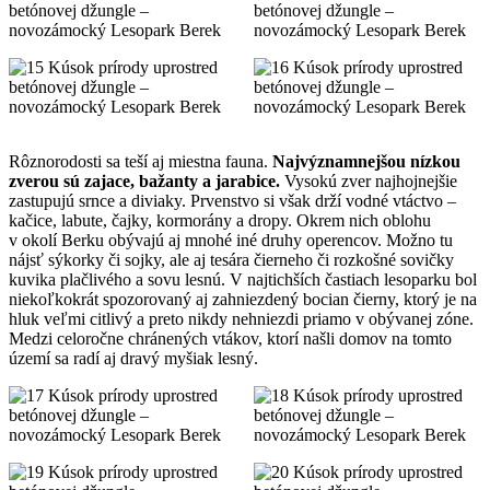
Rôznorodosti sa teší aj miestna fauna.
Najvýznamnejšou nízkou
zverou sú zajace, bažanty a jarabice.
Vysokú zver najhojnejšie
zastupujú srnce a diviaky. Prvenstvo si však drží vodné vtáctvo –
kačice, labute, čajky, kormorány a dropy. Okrem nich oblohu
v okolí Berku obývajú aj mnohé iné druhy operencov. Možno tu
nájsť sýkorky či sojky, ale aj tesára čierneho či rozkošné sovičky
kuvika plačlivého a sovu lesnú. V najtichších častiach lesoparku bol
niekoľkokrát spozorovaný aj zahniezdený bocian čierny, ktorý je na
hluk veľmi citlivý a preto nikdy nehniezdi priamo v obývanej zóne.
Medzi celoročne chránených vtákov, ktorí našli domov na tomto
území sa radí aj dravý myšiak lesný.