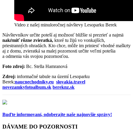
Video z našej minuloročnej návštevy Lesoparku Berek
Návštevníkov určite poteší aj možnosť bližšie si prezrieť a najmä
nakŕmiť rôzne zvieratká,
ktoré tu žijú vo vonkajších,
priestranných ohradách. Kto chce, môže im priniesť vhodné maškrty
aj z domu, zvieratká sa malej pozornosti určite veľmi potešia
a odmenia vás svojou pozornosťou.
Foto zdroj:
Bc. Stella Hamranová
Zdroj:
informačné tabule na území Lesoparku
Berek;
naucnechodniky.eu
slovakia.travel
novezamkyfotoalbum.sk
bereknz.sk
Buďte informovaní,
odoberajte naše najnovšie správy!
DÁVAME DO POZORNOSTI