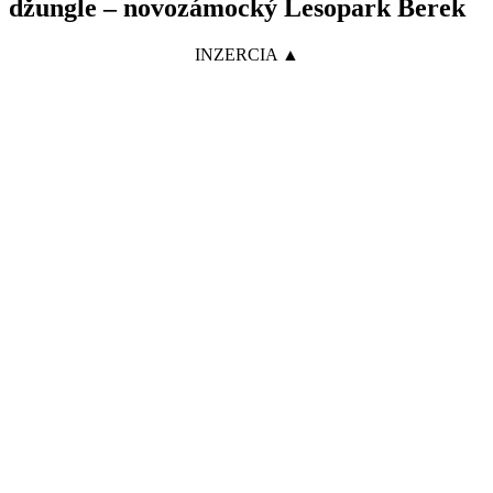
džungle – novozámocký Lesopark Berek
INZERCIA ▲