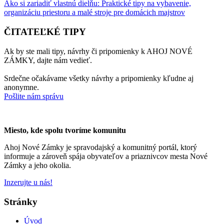
Ako si zariadiť vlastnú dielňu: Praktické tipy na vybavenie,
organizáciu priestoru a malé stroje pre domácich majstrov
ČITATEĽKÉ TIPY
Ak by ste mali tipy, návrhy či pripomienky k AHOJ NOVÉ
ZÁMKY, dajte nám vedieť.
Srdečne očakávame všetky návrhy a pripomienky kľudne aj
anonymne.
Pošlite nám správu
Miesto, kde spolu tvoríme komunitu
Ahoj Nové Zámky je spravodajský a komunitný portál, ktorý
informuje a zároveň spája obyvateľov a priaznivcov mesta Nové
Zámky a jeho okolia.
Inzerujte u nás!
Stránky
Úvod