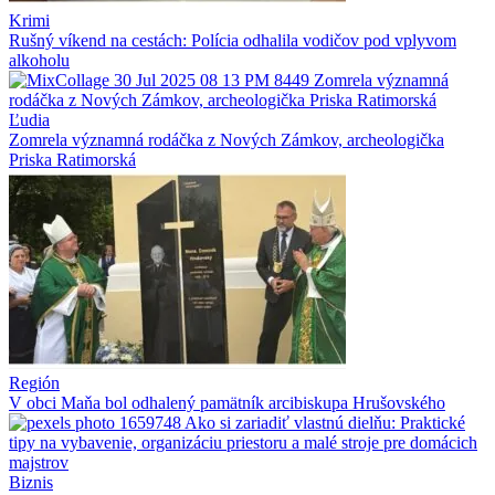
Krimi
Rušný víkend na cestách: Polícia odhalila vodičov pod vplyvom
alkoholu
Ľudia
Zomrela významná rodáčka z Nových Zámkov, archeologička
Priska Ratimorská
Región
V obci Maňa bol odhalený pamätník arcibiskupa Hrušovského
Biznis