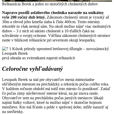
Reštaurácia Berek a jeden zo storočných chránených dubov
Napravo pozdĺž asfaltového chodníka narazíte na unikátny
vyše 200 ročný dub letný.
Zákonom chránený strom je vysoký až
30m a obvod jeho kmeňa siaha k číslu 460cm. Tento miestny
rekordér tu však nestojí sám. Na okolí možno nájsť viac mohutných
dubov – 3 z nich sú takisto chránené a 10 ďalších čaká na
schválenie o svojej ochrane. Väčšina zákonom chránených stromov
rastie v blízkosti reštaurácie pri severnom okraji lesoparku.
prvá ohrada so zvieratkami naproti reštaurácii
Celoročne vyhľadávaný
Lesopark Berek sa stal pre obyvateľov mesta mimoriadne
obľúbeným miestom na prechádzky a rekreáciu počas celého roka.
V každom ročnom období má totiž toto miesto čo ponúknuť. Zatiaľ
čo počas zimy návštevnosť mierne klesá, na jar znova rastie.
Obyvateľov sem na prechádzku počas jarných mesiacov lákajú
najmä fialky voňavé, ktoré tu možno nájsť v skutočne hojnom
množstve. Kto má šťastie a príde v správnej dobe, môže naraziť aj
na snežienky.