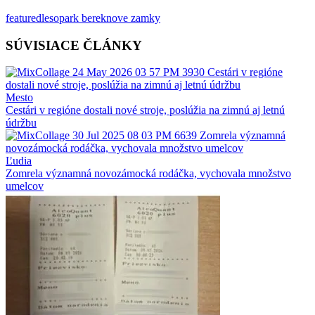
featured
lesopark berek
nove zamky
SÚVISIACE ČLÁNKY
Mesto
Cestári v regióne dostali nové stroje, poslúžia na zimnú aj letnú
údržbu
Ľudia
Zomrela významná novozámocká rodáčka, vychovala množstvo
umelcov