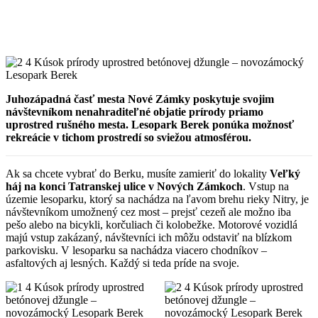
Juhozápadná časť mesta Nové Zámky poskytuje svojim
návštevníkom nenahraditeľné objatie prírody priamo
uprostred rušného mesta. Lesopark Berek ponúka možnosť
rekreácie v tichom prostredí so sviežou atmosférou.
Ak sa chcete vybrať do Berku, musíte zamieriť do lokality
Veľký
háj na konci Tatranskej ulice v Nových Zámkoch
. Vstup na
územie lesoparku, ktorý sa nachádza na ľavom brehu rieky Nitry, je
návštevníkom umožnený cez most – prejsť cezeň ale možno iba
pešo alebo na bicykli, korčuliach či kolobežke. Motorové vozidlá
majú vstup zakázaný, návštevníci ich môžu odstaviť na blízkom
parkovisku. V lesoparku sa nachádza viacero chodníkov –
asfaltových aj lesných. Každý si teda príde na svoje.