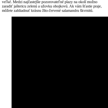
veľké. Medzi najčastejšie pozorovateľné plazy na okolí možno
zaradiť jaštericu zelenú a užovku obojkovú. Ak vám šťastie praje,
môžete zahliadnuť krásnu žlto-červené salamandru škvrnitú.