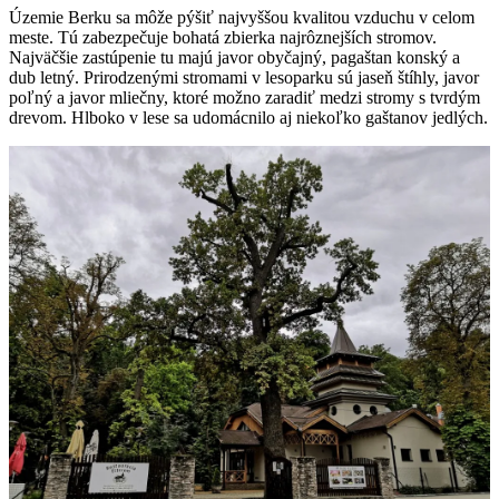
Územie Berku sa môže pýšiť najvyššou kvalitou vzduchu v celom
meste. Tú zabezpečuje bohatá zbierka najrôznejších stromov.
Najväčšie zastúpenie tu majú javor obyčajný, pagaštan konský a
dub letný. Prirodzenými stromami v lesoparku sú jaseň štíhly, javor
poľný a javor mliečny, ktoré možno zaradiť medzi stromy s tvrdým
drevom. Hlboko v lese sa udomácnilo aj niekoľko gaštanov jedlých.