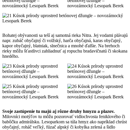
Bohatej obývanosti sa teší aj samotná rieka Nitra. Jej vodami plávajú
napr. zubáč obyčajný či volžský, harča obyčajná, karas obyčajný,
kapor obyčajný, blatniak, slnečnica a mnohé ďalšie. Na brehoch
rieky môžu šťastlivci zahliadnuť aj ropuchu bradavičnatú či skokana
hnedého.
Svoje zastúpenie tu majú aj rôzne druhy hmyzu a plazov.
Milovníci motýľov tu môžu pozorovať vidlochvosta feniklového či
babôčku admirálsku. Lesoparkom sa túla hmyz ako napríklad chrúst
obyčajný, roháč veľký, fúzač alpský či kobylka zelená a šidlo