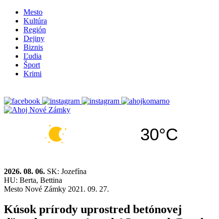
Mesto
Kultúra
Región
Dejiny
Biznis
Ľudia
Šport
Krimi
30°C
2026. 08. 06.
SK: Jozefína
HU: Berta, Bettina
Mesto
Nové Zámky
2021. 09. 27.
Kúsok prírody uprostred betónovej