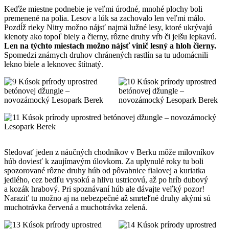
Keďže miestne podnebie je veľmi úrodné, mnohé plochy boli
premenené na polia. Lesov a lúk sa zachovalo len veľmi málo.
Pozdĺž rieky Nitry možno nájsť najmä lužné lesy, ktoré ukrývajú
klenoty ako topoľ biely a čierny, rôzne druhy vŕb či jelšu lepkavú.
Len na týchto miestach možno nájsť vinič lesný a hloh čierny.
Spomedzi známych druhov chránených rastlín sa tu udomácnili
lekno biele a leknovec štítnatý.
Sledovať jeden z náučných chodníkov v Berku môže milovníkov
húb doviesť k zaujímavým úlovkom. Za uplynulé roky tu boli
spozorované rôzne druhy húb od pôvabnice fialovej a kuriatka
jedlého, cez bedľu vysokú a hlivu ustricovú, až po hríb dubový
a kozák hrabový. Pri spoznávaní húb ale dávajte veľký pozor!
Naraziť tu možno aj na nebezpečné až smrteľné druhy akými sú
muchotrávka červená a muchotrávka zelená.