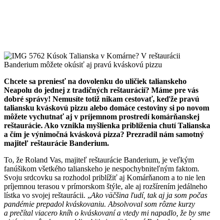
Chcete sa preniesť na dovolenku do uličiek talianskeho
Neapolu do jednej z tradičných reštaurácií? Máme pre vás
dobré správy! Nemusíte totiž nikam cestovať, keďže pravú
taliansku kváskovú pizzu alebo domáce cestoviny si po novom
môžete vychutnať aj v príjemnom prostredí komárňanskej
reštaurácie. Ako vznikla myšlienka priblíženia chutí Talianska
a čím je výnimočná kvásková pizza? Prezradil nám samotný
majiteľ reštaurácie Banderium.
To, že Roland Vas, majiteľ reštaurácie Banderium, je veľkým
fanúšikom všetkého talianskeho je nespochybniteľným faktom.
Svoju srdcovku sa rozhodol priblížiť aj Komárňanom a to nie len
príjemnou terasou v prímorskom štýle, ale aj rozšírením jedálneho
lístka vo svojej reštaurácii. „
Ako väčšina ľudí, tak aj ja som počas
pandémie prepadol kváskovaniu. Absolvoval som rôzne kurzy
a prečítal viacero kníh o kváskovaní a vtedy mi napadlo, že by sme