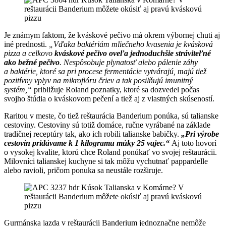
Je známym faktom, že kváskové pečivo má okrem výbornej chuti aj
iné prednosti.
„Vďaka baktériám mliečneho kvasenia je kvásková
pizza a celkovo
kváskové pečivo oveľa jednoduchšie stráviteľné
ako bežné pečivo
. Nespôsobuje plynatosť alebo pálenie záhy
a baktérie, ktoré sa pri procese fermentácie vytvárajú, majú tiež
pozitívny vplyv na mikroflóru čriev a tak posilňujú imunitný
systém,“
približuje Roland poznatky, ktoré sa dozvedel počas
svojho štúdia o kváskovom pečení a tiež aj z vlastných skúseností.
Raritou v meste, čo tiež reštaurácia Banderium ponúka, sú talianske
cestoviny. Cestoviny sú totiž domáce, ručne vyrábané na základe
tradičnej receptúry tak, ako ich robili talianske babičky.
„Pri výrobe
cestovín pridávame k 1 kilogramu múky 25 vajec.“
Aj toto hovorí
o vysokej kvalite, ktorú chce Roland ponúkať vo svojej reštaurácii.
Milovníci talianskej kuchyne si tak môžu vychutnať pappardelle
alebo ravioli, pričom ponuka sa neustále rozširuje.
Gurmánska jazda v reštaurácii Banderium jednoznačne nemôže