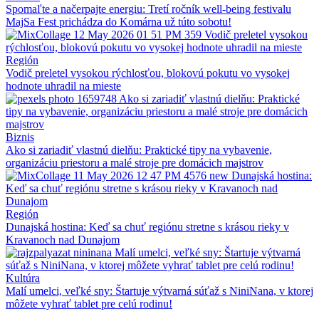
Spomaľte a načerpajte energiu: Tretí ročník well-being festivalu
MajSa Fest prichádza do Komárna už túto sobotu!
Región
Vodič preletel vysokou rýchlosťou, blokovú pokutu vo vysokej
hodnote uhradil na mieste
Biznis
Ako si zariadiť vlastnú dielňu: Praktické tipy na vybavenie,
organizáciu priestoru a malé stroje pre domácich majstrov
Región
Dunajská hostina: Keď sa chuť regiónu stretne s krásou rieky v
Kravanoch nad Dunajom
Kultúra
Malí umelci, veľké sny: Štartuje výtvarná súťaž s NiniNana, v ktorej
môžete vyhrať tablet pre celú rodinu!