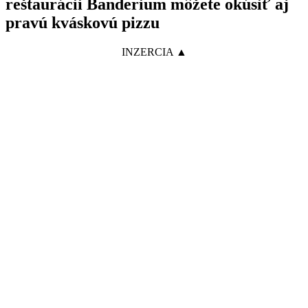
reštaurácii Banderium môžete okúsiť aj
pravú kváskovú pizzu
INZERCIA ▲