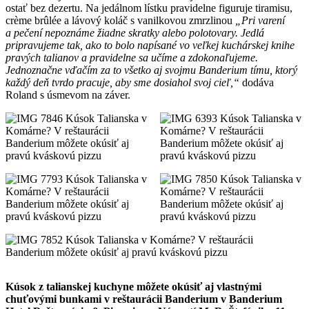
ostať bez dezertu. Na jedálnom lístku pravidelne figuruje tiramisu,
crème brûlée a lávový koláč s vanilkovou zmrzlinou
„Pri varení
a pečení nepoznáme žiadne skratky alebo polotovary. Jedlá
pripravujeme tak, ako to bolo napísané vo veľkej kuchárskej knihe
pravých talianov a pravidelne sa učíme a zdokonaľujeme.
Jednoznačne vďačím za to všetko aj svojmu Banderium tímu, ktorý
každý deň tvrdo pracuje, aby sme dosiahol svoj cieľ,“
dodáva
Roland s úsmevom na záver.
Kúsok z talianskej kuchyne môžete okúsiť aj vlastnými
chuťovými bunkami v reštaurácii Banderium v Banderium