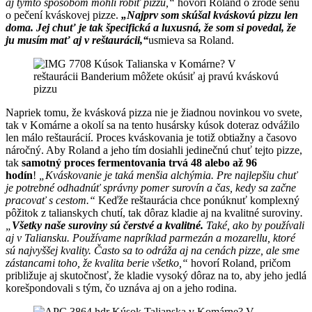
aj týmto spôsobom mohli robiť pizzu,“
hovorí Roland o zrode senu
o pečení kváskovej pizze.
„Najprv som skúšal kváskovú pizzu len
doma. Jej chuť je tak špecifická a luxusná, že som si povedal, že
ju musím mať aj v reštaurácii,“
usmieva sa Roland.
Napriek tomu, že kvásková pizza nie je žiadnou novinkou vo svete,
tak v Komárne a okolí sa na tento husársky kúsok doteraz odvážilo
len málo reštaurácií. Proces kváskovania je totiž obtiažny a časovo
náročný. Aby Roland a jeho tím dosiahli jedinečnú chuť tejto pizze,
tak
samotný proces fermentovania trvá 48 alebo až 96
hodín
!
„Kváskovanie je taká menšia alchýmia. Pre najlepšiu chuť
je potrebné odhadnúť správny pomer surovín a čas, kedy sa začne
pracovať s cestom.“
Keďže reštaurácia chce ponúknuť komplexný
pôžitok z talianskych chutí, tak dôraz kladie aj na kvalitné suroviny
.
„
Všetky naše suroviny sú čerstvé a kvalitné.
Také, ako by používali
aj v Taliansku. Používame napríklad parmezán a mozarellu, ktoré
sú najvyššej kvality. Často sa to odráža aj na cenách pizze, ale sme
zástancami toho, že kvalita berie všetko,“
hovorí Roland, pričom
približuje aj skutočnosť, že kladie vysoký dôraz na to, aby jeho jedlá
korešpondovali s tým, čo uznáva aj on a jeho rodina.