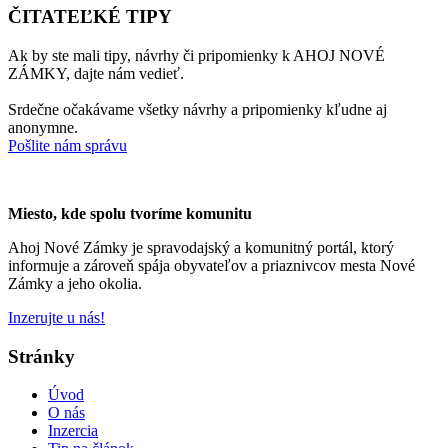
ČITATEĽKÉ TIPY
Ak by ste mali tipy, návrhy či pripomienky k AHOJ NOVÉ
ZÁMKY, dajte nám vedieť.
Srdečne očakávame všetky návrhy a pripomienky kľudne aj
anonymne.
Pošlite nám správu
Miesto, kde spolu tvoríme komunitu
Ahoj Nové Zámky je spravodajský a komunitný portál, ktorý
informuje a zároveň spája obyvateľov a priaznivcov mesta Nové
Zámky a jeho okolia.
Inzerujte u nás!
Stránky
Úvod
O nás
Inzercia