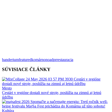
banderium
featured
komárno
noad
pr
restauracia
SÚVISIACE ČLÁNKY
Mesto
Cestári v regióne dostali nové stroje, poslúžia na zimnú aj letnú
údržbu
Kultúra