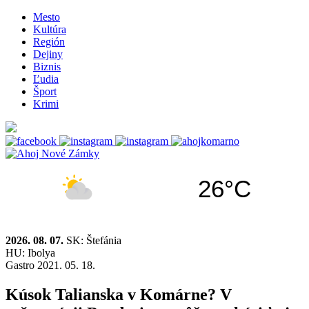
Mesto
Kultúra
Región
Dejiny
Biznis
Ľudia
Šport
Krimi
26°C
2026. 08. 07.
SK: Štefánia
HU: Ibolya
Gastro
2021. 05. 18.
Kúsok Talianska v Komárne? V