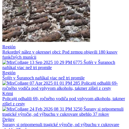
Región
Rekordný nález v okresnej obci: Pod zemou objavili 180 kusov
funkčných munícii
Región
Šofér v Šuranoch nafúkal viac než tri promile
Krimi
Policajti odhalili 69- ročného vodiča pod vplyvom alkoholu, takmer
zišiel z cesty
Dejiny
Šurany si pripomenuli tragické výročie, od výbuchu v cukrovare