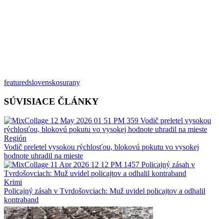
featured
slovensko
surany
SÚVISIACE ČLÁNKY
Región
Vodič preletel vysokou rýchlosťou, blokovú pokutu vo vysokej
hodnote uhradil na mieste
Krimi
Policajný zásah v Tvrdošovciach: Muž uvidel policajtov a odhalil
kontraband