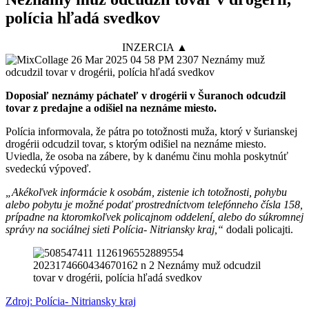
polícia hľadá svedkov
INZERCIA ▲
Doposiaľ neznámy páchateľ v drogérii v Šuranoch odcudzil
tovar z predajne a odišiel na neznáme miesto.
Polícia informovala, že pátra po totožnosti muža, ktorý v šurianskej
drogérii odcudzil tovar, s ktorým odišiel na neznáme miesto.
Uviedla, že osoba na zábere, by k danému činu mohla poskytnúť
svedeckú výpoveď.
„Akékoľvek informácie k osobám, zistenie ich totožnosti, pohybu
alebo pobytu je možné podať prostredníctvom telefónneho čísla 158,
prípadne na ktoromkoľvek policajnom oddelení, alebo do súkromnej
správy na sociálnej sieti Polícia- Nitriansky kraj,“
dodali policajti.
Zdroj: Polícia- Nitriansky kraj