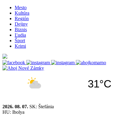
Mesto
Kultúra
Región
Dejiny
Biznis
Ľudia
Šport
Krimi
31°C
2026. 08. 07.
SK: Štefánia
HU: Ibolya