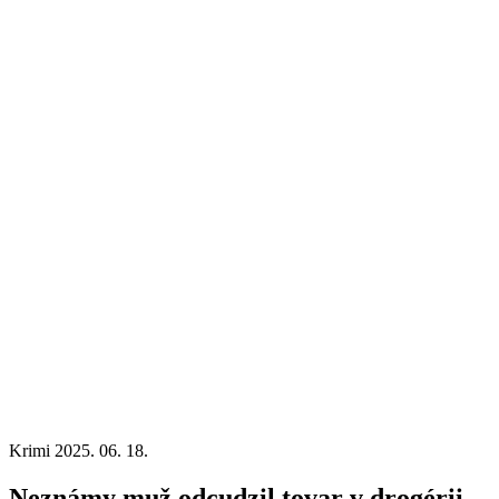
Krimi
2025. 06. 18.
Neznámy muž odcudzil tovar v drogérii,