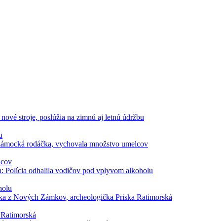
u
lcov
holu
 Ratimorská