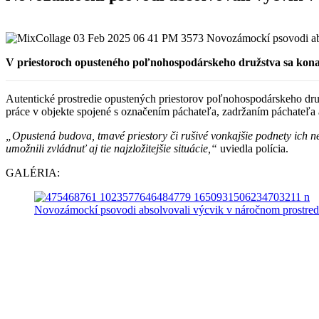
V priestoroch opusteného poľnohospodárskeho družstva sa konal
Autentické prostredie opustených priestorov poľnohospodárskeho dru
práce v objekte spojené s označením páchateľa, zadržaním páchateľa
„Opustená budova, tmavé priestory či rušivé vonkajšie podnety ich ne
umožnili zvládnuť aj tie najzložitejšie situácie,“
uviedla polícia.
GALÉRIA: