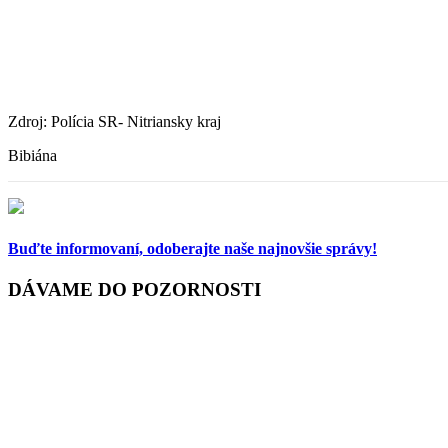
Zdroj: Polícia SR- Nitriansky kraj
Bibiána
Buďte informovaní,
odoberajte naše najnovšie správy!
DÁVAME DO POZORNOSTI