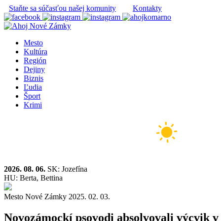
Staňte sa súčasťou našej komunity
Kontakty
Mesto
Kultúra
Región
Dejiny
Biznis
Ľudia
Šport
Krimi
2026. 08. 06.
SK: Jozefína
HU: Berta, Bettina
Mesto
Nové Zámky
2025. 02. 03.
Novozámockí psovodi absolvovali výcvik v