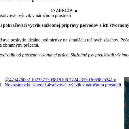
INZERCIA ▲
 pokračovací výcvik služobnej prípravy psovodov a ich štvornohý
žstva poskytlo ideálne podmienky na simuláciu reálnych zásahov. Poča
 a obrannými prácami.
odradili od precízne vykonanej práce. Služobné psy preukázali výnimoč