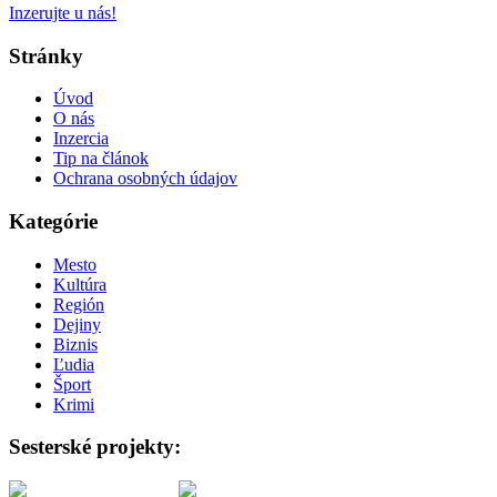
Inzerujte u nás!
Stránky
Úvod
O nás
Inzercia
Tip na článok
Ochrana osobných údajov
Kategórie
Mesto
Kultúra
Región
Dejiny
Biznis
Ľudia
Šport
Krimi
Sesterské projekty: