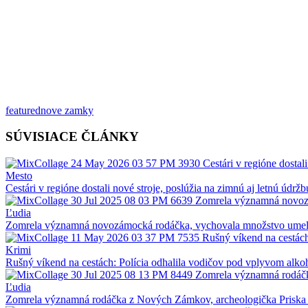
featured
nove zamky
SÚVISIACE ČLÁNKY
Mesto
Cestári v regióne dostali nové stroje, poslúžia na zimnú aj letnú údržb
Ľudia
Zomrela významná novozámocká rodáčka, vychovala množstvo ume
Krimi
Rušný víkend na cestách: Polícia odhalila vodičov pod vplyvom alko
Ľudia
Zomrela významná rodáčka z Nových Zámkov, archeologička Priska