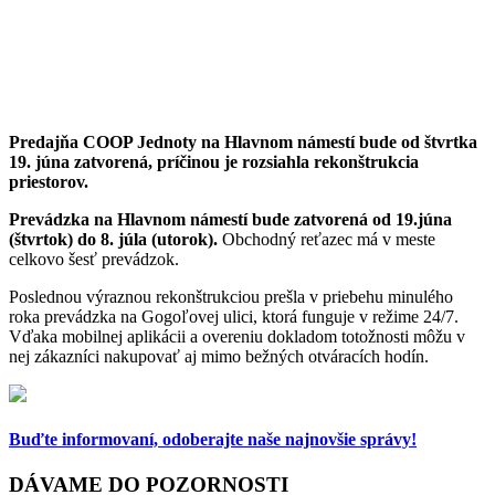
Predajňa COOP Jednoty na Hlavnom námestí bude od štvrtka
19. júna
zatvorená, príčinou je rozsiahla rekonštrukcia
priestorov.
Prevádzka na Hlavnom námestí bude zatvorená od 19.júna
(štvrtok) do 8. júla (utorok).
Obchodný reťazec má v meste
celkovo šesť prevádzok.
Poslednou výraznou rekonštrukciou prešla v priebehu minulého
roka prevádzka na Gogoľovej ulici, ktorá funguje v režime 24/7.
Vďaka mobilnej aplikácii a overeniu dokladom totožnosti môžu v
nej zákazníci nakupovať aj mimo bežných otváracích hodín.
Buďte informovaní,
odoberajte naše najnovšie správy!
DÁVAME DO POZORNOSTI