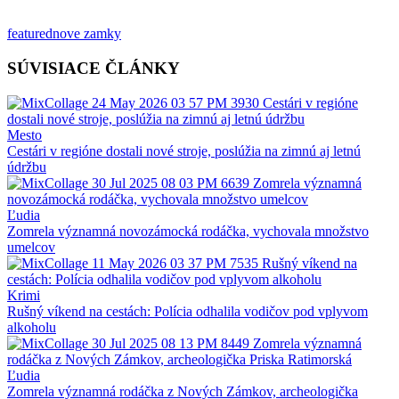
featured
nove zamky
SÚVISIACE ČLÁNKY
Mesto
Cestári v regióne dostali nové stroje, poslúžia na zimnú aj letnú
údržbu
Ľudia
Zomrela významná novozámocká rodáčka, vychovala množstvo
umelcov
Krimi
Rušný víkend na cestách: Polícia odhalila vodičov pod vplyvom
alkoholu
Ľudia
Zomrela významná rodáčka z Nových Zámkov, archeologička