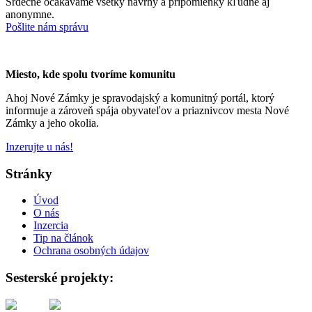
Srdečne očakávame všetky návrhy a pripomienky kľudne aj
anonymne.
Pošlite nám správu
Miesto, kde spolu tvoríme komunitu
Ahoj Nové Zámky je spravodajský a komunitný portál, ktorý
informuje a zároveň spája obyvateľov a priaznivcov mesta Nové
Zámky a jeho okolia.
Inzerujte u nás!
Stránky
Úvod
O nás
Inzercia
Tip na článok
Ochrana osobných údajov
Sesterské projekty: