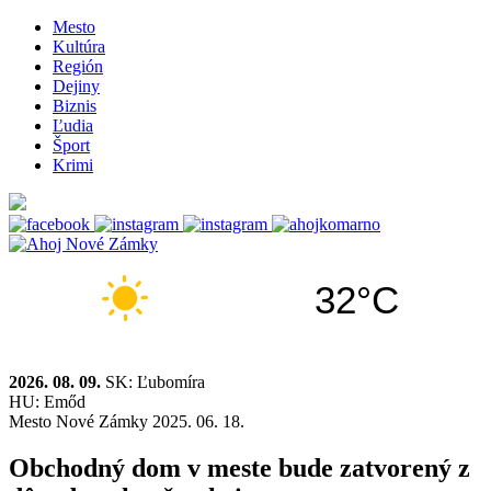
Mesto
Kultúra
Región
Dejiny
Biznis
Ľudia
Šport
Krimi
32°C
2026. 08. 09.
SK: Ľubomíra
HU: Emőd
Mesto
Nové Zámky
2025. 06. 18.
Obchodný dom v meste bude zatvorený z