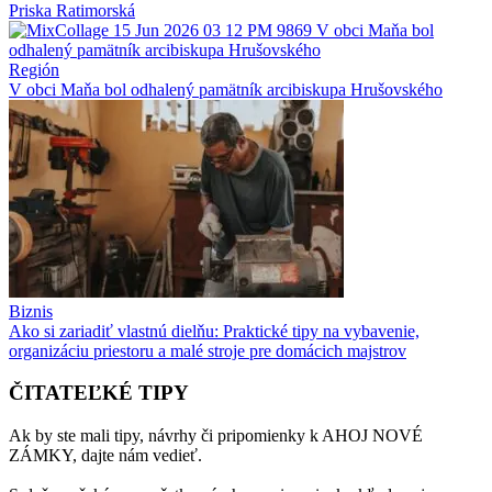
Priska Ratimorská
Región
V obci Maňa bol odhalený pamätník arcibiskupa Hrušovského
Biznis
Ako si zariadiť vlastnú dielňu: Praktické tipy na vybavenie,
organizáciu priestoru a malé stroje pre domácich majstrov
ČITATEĽKÉ TIPY
Ak by ste mali tipy, návrhy či pripomienky k AHOJ NOVÉ
ZÁMKY, dajte nám vedieť.