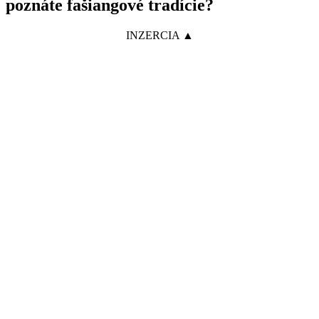
poznáte fašiangové tradície?
INZERCIA ▲