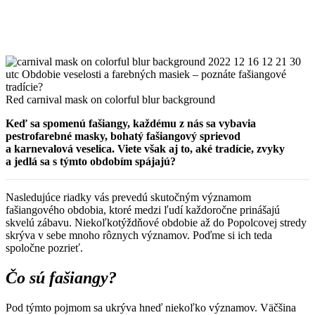
Red carnival mask on colorful blur background
Keď sa spomenú fašiangy, každému z nás sa vybavia
pestrofarebné masky, bohatý fašiangový sprievod
a karnevalová veselica. Viete však aj to, aké tradície, zvyky
a jedlá sa s týmto obdobím spájajú?
Nasledujúce riadky vás prevedú skutočným významom
fašiangového obdobia, ktoré medzi ľudí každoročne prinášajú
skvelú zábavu. Niekoľkotýždňové obdobie až do Popolcovej stredy
skrýva v sebe mnoho rôznych významov. Poďme si ich teda
spoločne pozrieť.
Čo sú fašiangy?
Pod týmto pojmom sa ukrýva hneď niekoľko významov. Väčšina