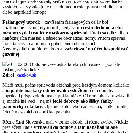
tancov hojne vyskakovali, keďže verili, že ako vysoko sedliačka
vyskočí, tak vysoko jej v nasledujúcom roku porastie obilie, ľan
alebo napríklad konope.
Fašiangový utorok
– zavŕšením fašiangových osláv bol
každoročne fašiangový utorok, kedy sa
na cestu dedinou alebo
mestom vydal tradičné maškarný sprievod
. Ľudia sa odievali do
najrôznejších masiek a následne obchádzali domy. Pritom spievali,
hrali, tancovali a prijímali pohostenie od domácich.
Neodmysliteľnou úlohou bolo aj
zažartovať na účet hospodára či
gazdinej
.
Zdroj:
castkov.sk
Mladí muži počas sprievodu obiehali pred každým domom koliesko
a
nápadité maškary odmeňovali výslužkou
, čo mohol byť
napríklad príspevok do malej pokladničky. Okrem toho sa rozdávali
aj mnohé iné veci – najmä
jedlé dobroty ako šišky, fánky,
pampúchy či koláče
. Ojedinelé ale neboli ani vajcia, jablká, obilie,
údené mäso alebo napríklad pálenka.
Rôzne časti Slovenska mali v tomto období aj rôzne zvyky. Niekde
prezlečení ľudia
vtrhávali do domov a tam naháňali mladé
dievčatá a miestne gazdiné
, ktoré sa potom museli vykúpiť. Inde