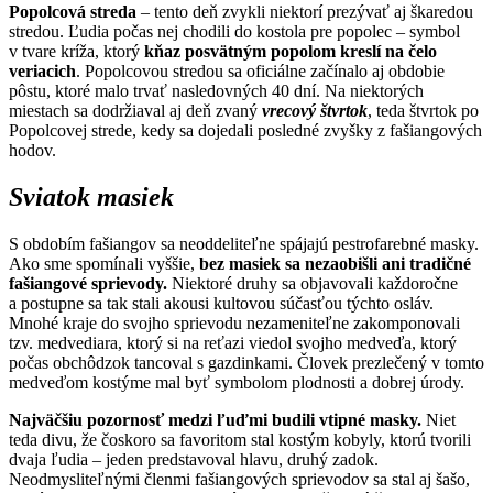
Popolcová streda
– tento deň zvykli niektorí prezývať aj škaredou
stredou. Ľudia počas nej chodili do kostola pre popolec – symbol
v tvare kríža, ktorý
kňaz posvätným popolom kreslí na čelo
veriacich
. Popolcovou stredou sa oficiálne začínalo aj obdobie
pôstu, ktoré malo trvať nasledovných 40 dní. Na niektorých
miestach sa dodržiaval aj deň zvaný
vrecový štvrtok
, teda štvrtok po
Popolcovej strede, kedy sa dojedali posledné zvyšky z fašiangových
hodov.
Sviatok masiek
S obdobím fašiangov sa neoddeliteľne spájajú pestrofarebné masky.
Ako sme spomínali vyššie,
bez masiek sa nezaobišli ani tradičné
fašiangové sprievody.
Niektoré druhy sa objavovali každoročne
a postupne sa tak stali akousi kultovou súčasťou týchto osláv.
Mnohé kraje do svojho sprievodu nezameniteľne zakomponovali
tzv. medvediara, ktorý si na reťazi viedol svojho medveďa, ktorý
počas obchôdzok tancoval s gazdinkami. Človek prezlečený v tomto
medveďom kostýme mal byť symbolom plodnosti a dobrej úrody.
Najväčšiu pozornosť medzi ľuďmi budili vtipné masky.
Niet
teda divu, že čoskoro sa favoritom stal kostým kobyly, ktorú tvorili
dvaja ľudia – jeden predstavoval hlavu, druhý zadok.
Neodmysliteľnými členmi fašiangových sprievodov sa stal aj šašo,