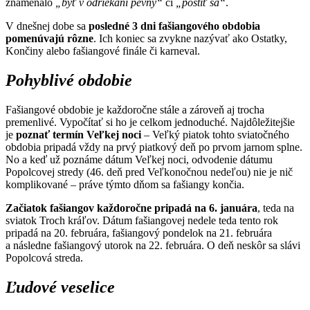
znamenalo
„byť v odriekaní pevný“
či
„postiť sa“
.
V dnešnej dobe sa
posledné 3 dni fašiangového obdobia
pomenúvajú rôzne
. Ich koniec sa zvykne nazývať ako Ostatky,
Končiny alebo fašiangové finále či karneval.
Pohyblivé obdobie
Fašiangové obdobie je každoročne stále a zároveň aj trocha
premenlivé. Vypočítať si ho je celkom jednoduché. Najdôležitejšie
je
poznať termín Veľkej noci
– Veľký piatok tohto sviatočného
obdobia pripadá vždy na prvý piatkový deň po prvom jarnom splne.
No a keď už poznáme dátum Veľkej noci, odvodenie dátumu
Popolcovej stredy (46. deň pred Veľkonočnou nedeľou) nie je nič
komplikované – práve týmto dňom sa fašiangy končia.
Začiatok fašiangov každoročne pripadá na 6. januára
, teda na
sviatok Troch kráľov. Dátum fašiangovej nedele teda tento rok
pripadá na 20. februára, fašiangový pondelok na 21. februára
a následne fašiangový utorok na 22. februára. O deň neskôr sa slávi
Popolcová streda.
Ľudové veselice