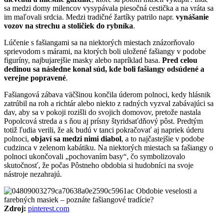
sa medzi domy milencov vysypávala piesočná cestička a na vráta sa
im maľovali srdcia. Medzi tradičné žartíky patrilo napr.
vynášanie
vozov na strechu a stoličiek do rybníka
.
Lúčenie s fašiangami sa na niektorých miestach znázorňovalo
sprievodom s márami, na ktorých boli uložené fašiangy v podobe
figuríny, najbujarejšie masky alebo napríklad basa.
Pred celou
dedinou sa následne konal súd, kde boli fašiangy odsúdené a
verejne popravené
.
Fašiangová zábava väčšinou končila úderom polnoci, kedy hlásnik
zatrúbil na roh a richtár alebo niekto z radných vyzval zabávajúci sa
dav, aby sa v pokoji rozišli do svojich domovov, pretože nastala
Popolcová streda a s ňou aj prísny štyridsaťdňový pôst. Predtým
totiž ľudia verili, že ak budú v tanci pokračovať aj napriek úderu
polnoci,
objaví sa medzi nimi diabol
, a to najčastejšie v podobe
cudzinca v zelenom kabátiku. Na niektorých miestach sa fašiangy o
polnoci ukončovali „pochovaním basy“, čo symbolizovalo
skutočnosť, že počas Pôstneho obdobia si hudobníci na svoje
nástroje nezahrajú.
Zdroj:
pinterest.com