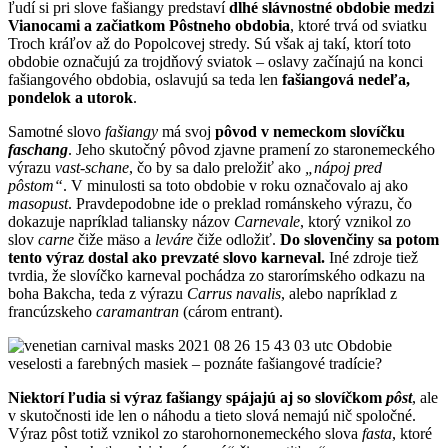
ľudí si pri slove fašiangy predstaví
dlhé slávnostné obdobie medzi
Vianocami a začiatkom Pôstneho obdobia
, ktoré trvá od sviatku
Troch kráľov až do Popolcovej stredy. Sú však aj takí, ktorí toto
obdobie označujú za trojdňový sviatok – oslavy začínajú na konci
fašiangového obdobia, oslavujú sa teda len
fašiangová nedeľa,
pondelok a utorok
.
Samotné slovo
fašiangy
má svoj
pôvod v nemeckom slovíčku
faschang
. Jeho skutočný pôvod zjavne pramení zo staronemeckého
výrazu
vast-schane
, čo by sa dalo preložiť ako
„nápoj pred
pôstom“
. V minulosti sa toto obdobie v roku označovalo aj ako
masopust
. Pravdepodobne ide o preklad románskeho výrazu, čo
dokazuje napríklad taliansky názov
Carnevale
, ktorý vznikol zo
slov
carne
čiže mäso a
leváre
čiže odložiť.
Do slovenčiny sa potom
tento výraz dostal ako prevzaté slovo karneval.
Iné zdroje tiež
tvrdia, že slovíčko karneval pochádza zo starorímského odkazu na
boha Bakcha, teda z výrazu
Carrus navalis
, alebo napríklad z
francúzskeho
caramantran
(cárom entrant).
Niektorí ľudia si výraz fašiangy spájajú aj so slovíčkom
pôst
, ale
v skutočnosti ide len o náhodu a tieto slová nemajú nič spoločné.
Výraz pôst totiž vznikol zo starohornonemeckého slova
fasta
, ktoré