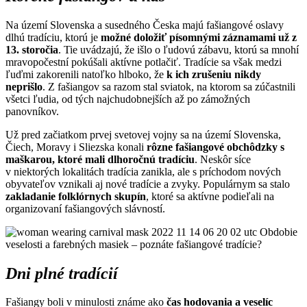
Na území Slovenska a susedného Česka majú fašiangové oslavy
dlhú tradíciu, ktorú je
možné doložiť písomnými záznamami už z
13. storočia
. Tie uvádzajú, že išlo o ľudovú zábavu, ktorú sa mnohí
mravopočestní pokúšali aktívne potlačiť. Tradície sa však medzi
ľuďmi zakorenili natoľko hlboko, že
k ich zrušeniu nikdy
neprišlo
. Z fašiangov sa razom stal sviatok, na ktorom sa zúčastnili
všetci ľudia, od tých najchudobnejších až po zámožných
panovníkov.
Už pred začiatkom prvej svetovej vojny sa na území Slovenska,
Čiech, Moravy i Sliezska konali
rôzne fašiangové obchôdzky s
maškarou, ktoré mali dlhoročnú tradíciu
. Neskôr síce
v niektorých lokalitách tradícia zanikla, ale s príchodom nových
obyvateľov vznikali aj nové tradície a zvyky. Populárnym sa stalo
zakladanie folklórnych skupín
, ktoré sa aktívne podieľali na
organizovaní fašiangových slávností.
Dni plné tradícií
Fašiangy boli v minulosti známe ako
čas hodovania a veselíc