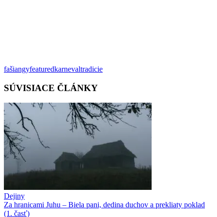
fašiangy
featured
karneval
tradicie
SÚVISIACE ČLÁNKY
Dejiny
Za hranicami Juhu – Biela pani, dedina duchov a prekliaty poklad
(1. časť)