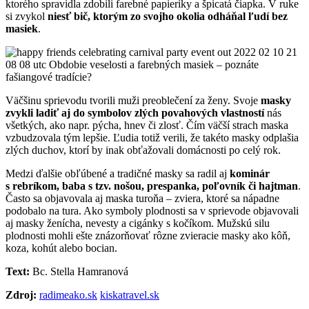
ktorého spravidla zdobili farebné papieriky a špicatá čiapka. V ruke
si zvykol
niesť bič, ktorým zo svojho okolia odháňal ľudí bez
masiek
.
Väčšinu sprievodu tvorili muži preoblečení za ženy. Svoje
masky
zvykli ladiť aj do symbolov zlých povahových vlastností
nás
všetkých, ako napr. pýcha, hnev či zlosť. Čím väčší strach maska
vzbudzovala tým lepšie. Ľudia totiž verili, že takéto masky odplašia
zlých duchov, ktorí by inak obťažovali domácnosti po celý rok.
Medzi ďalšie obľúbené a tradičné masky sa radil aj
kominár
s rebríkom, baba s tzv. nošou, prespanka, poľovník či hajtman
.
Často sa objavovala aj maska turoňa – zviera, ktoré sa nápadne
podobalo na tura. Ako symboly plodnosti sa v sprievode objavovali
aj masky ženícha, nevesty a cigánky s kočíkom. Mužskú silu
plodnosti mohli ešte znázorňovať rôzne zvieracie masky ako kôň,
koza, kohút alebo bocian.
Text:
Bc. Stella Hamranová
Zdroj:
radimeako.sk
kiskatravel.sk