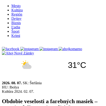
Mesto
Kultúra
Región
Dejiny
Biznis
Ľudia
Šport
Krimi
31°C
2026. 08. 07.
SK: Štefánia
HU: Ibolya
Kultúra
2024. 02. 07.
Obdobie veselosti a farebných masiek –