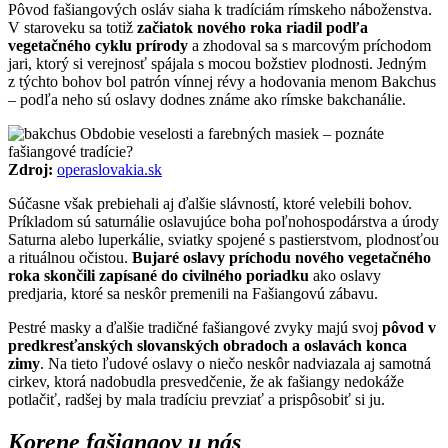
Pôvod fašiangových osláv siaha k tradíciám rímskeho náboženstva.
V staroveku sa totiž
začiatok nového roka riadil podľa
vegetačného cyklu prírody
a zhodoval sa s marcovým príchodom
jari, ktorý si verejnosť spájala s mocou božstiev plodnosti. Jedným
z týchto bohov bol patrón vínnej révy a hodovania menom Bakchus
– podľa neho sú oslavy dodnes známe ako rímske bakchanálie.
Zdroj:
operaslovakia.sk
Súčasne však prebiehali aj ďalšie slávností, ktoré velebili bohov.
Príkladom sú saturnálie oslavujúce boha poľnohospodárstva a úrody
Saturna alebo luperkálie, sviatky spojené s pastierstvom, plodnosťou
a rituálnou očistou.
Bujaré oslavy príchodu nového vegetačného
roka skončili zapísané do civilného poriadku
ako oslavy
predjaria, ktoré sa neskôr premenili na Fašiangovú zábavu.
Pestré masky a ďalšie tradičné fašiangové zvyky majú svoj
pôvod v
predkresťanských slovanských obradoch a oslavách konca
zimy
. Na tieto ľudové oslavy o niečo neskôr nadviazala aj samotná
cirkev, ktorá nadobudla presvedčenie, že ak fašiangy nedokáže
potlačiť, radšej by mala tradíciu prevziať a prispôsobiť si ju.
Korene fašiangov u nás