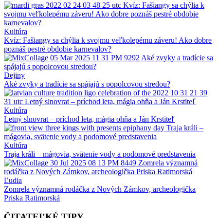
Kultúra
Kvíz: Fašiangy sa chýlia k svojmu veľkolepému záveru! Ako dobre
poznáš pestré obdobie karnevalov?
Dejiny
Aké zvyky a tradície sa spájajú s popolcovou stredou?
Kultúra
Letný slnovrat – príchod leta, mágia ohňa a Ján Krstiteľ
Kultúra
Traja králi – mágovia, svätenie vody a podomové predstavenia
Ľudia
Zomrela významná rodáčka z Nových Zámkov, archeologička
Priska Ratimorská
ČITATEĽKÉ TIPY