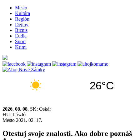
Mesto
Kultúra
Región
Dejiny
Biznis
Ľudia
Šport
Krimi
26°C
2026. 08. 08.
SK: Oskár
HU: László
Mesto
2021. 02. 17.
Otestuj svoje znalosti. Ako dobre poznáš