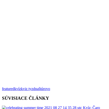
featured
kvíz
kviz tyzdna
štúrovo
SÚVISIACE ČLÁNKY