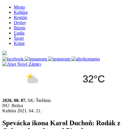
Mesto
Kultúra
Región
Dejiny
Biznis
Ľudia
Šport
Krimi
32°C
2026. 08. 07.
SK: Štefánia
HU: Ibolya
Kultúra
2021. 04. 21.
Spevácka ikona Karol Duchoň: Rodák z