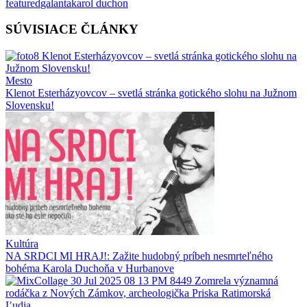
featured
galanta
karol duchon
SÚVISIACE ČLÁNKY
Mesto
Klenot Esterházyovcov – svetlá stránka gotického slohu na Južnom
Slovensku!
Kultúra
NA SRDCI MI HRAJ!: Zažite hudobný príbeh nesmrteľného
bohéma Karola Duchoňa v Hurbanove
Ľudia