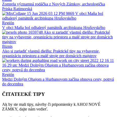
Zomrela významná rodáčka z Nových Zámkov, archeologička
Priska Ratimorská
Región
V obci Maňa bol odhalený pamätník arcibiskupa Hrušovského
Biznis
Ako si zariadiť vlastnú dielňu: Praktické tipy na vybavenie,
organizáciu priestoru a malé stroje pre domácich majstrov
Región
Medzi Dolným Ohajom a Hurbanovom začína obnova cesty, potrvá
do decembra
ČITATEĽKÉ TIPY
Ak by ste mali tipy, návrhy či pripomienky k AHOJ NOVÉ
ZÁMKY, dajte nám vedieť.