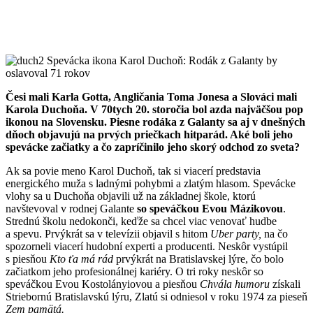
Česi mali Karla Gotta, Angličania Toma Jonesa a Slováci mali
Karola Duchoňa. V 70tych 20. storočia bol azda najväčšou pop
ikonou na Slovensku. Piesne rodáka z Galanty sa aj v dnešných
dňoch objavujú na prvých priečkach hitparád. Aké boli jeho
spevácke začiatky a čo zapríčinilo jeho skorý odchod zo sveta?
Ak sa povie meno Karol Duchoň, tak si viacerí predstavia
energického muža s ladnými pohybmi a zlatým hlasom. Spevácke
vlohy sa u Duchoňa objavili už na základnej škole, ktorú
navštevoval v rodnej Galante
so speváčkou Evou Mázikovou
.
Strednú školu nedokonči, keďže sa chcel viac venovať hudbe
a spevu. Prvýkrát sa v televízii objavil s hitom
Uber party,
na čo
spozorneli viacerí hudobní experti a producenti. Neskôr vystúpil
s piesňou
Kto ťa má rád
prvýkrát na Bratislavskej lýre, čo bolo
začiatkom jeho profesionálnej kariéry. O tri roky neskôr so
speváčkou Evou Kostolányiovou a piesňou
Chvála humoru
získali
Striebornú Bratislavskú lýru, Zlatú si odniesol v roku 1974 za pieseň
Zem pamätá.