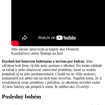
Jeho piesne spracovali aj kapely ako Desmod,
Kandráčovci alebo Škampi na žaru
Duchoň bol hotovým bohémom a terčom pre bulvár.
Jeho
záľubou boli ženy, rýchle autá, peniaze a alkohol. Na tomto základe
sa začali u neho objavovať zdravotné problémy, ktoré sa neskôr
podpísali aj na jeho predstaveniach. Chodil na ne vždy neskoro,
nedokončil ich alebo mu na nich bolo nevoľno. Napriek tomu, že si
uvedomoval svoje problémy s pečeňou, sa alkoholu nevedel vzdať.
Aj tieto faktory tak prispeli k tomu, že odišiel ako 35-ročný.
Posledný bohém