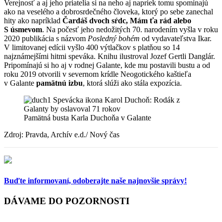
Verejnosť a aj jeho priatelia si na neho aj napriek tomu spomínajú
ako na veselého a dobrosrdečného človeka, ktorý po sebe zanechal
hity ako napríklad
Čardáš dvoch sŕdc, Mám ťa rád alebo
S úsmevom
. Na počesť jeho nedožitých 70. narodením vyšla v roku
2020 publikácia s názvom
Posledný bohém
od vydavateľstva Ikar.
V limitovanej edícii vyšlo 400 výtlačkov s platňou so 14
najznámejšími hitmi speváka. Knihu ilustroval Jozef Gertli Danglár.
Pripomínajú si ho aj v rodnej Galante, kde mu postavili bustu a od
roku 2019 otvorili v severnom krídle Neogotického kaštieľa
v Galante
pamätnú izbu
, ktorá slúži ako stála expozícia.
Pamätná busta Karla Duchoňa v Galante
Zdroj: Pravda, Archív e.d./ Nový čas
Buďte informovaní,
odoberajte naše najnovšie správy!
DÁVAME DO POZORNOSTI