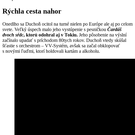
Rýchla cesta nahor
Onedlho sa Duchoň ocitol na turné nielen po Európe ale aj po celom
svete. Veľký úspech malo jeho vystúpenie s pesničkou
Čardáš
dvoch sŕdc
, ktorú odohral aj v Tokiu.
Jeho pôsobenie na výslní
začínalo upadať s príchodom 80tych rokov. Duchoň vtedy skúšal
šťastie s orchestrom – VV-Systém, avšak sa začal obklopovať
s novými ľuďmi, ktorí holdovali kartám a alkoholu.