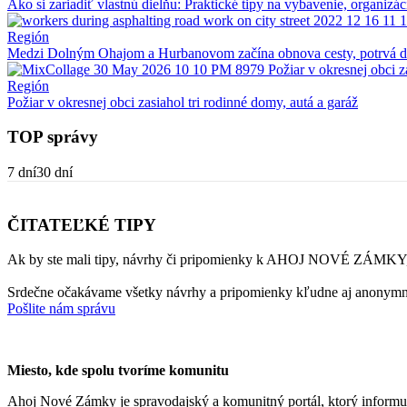
Ako si zariadiť vlastnú dielňu: Praktické tipy na vybavenie, organizác
Región
Medzi Dolným Ohajom a Hurbanovom začína obnova cesty, potrvá 
Región
Požiar v okresnej obci zasiahol tri rodinné domy, autá a garáž
TOP správy
7 dní
30 dní
ČITATEĽKÉ TIPY
Ak by ste mali tipy, návrhy či pripomienky k AHOJ NOVÉ ZÁMKY, 
Srdečne očakávame všetky návrhy a pripomienky kľudne aj anonymn
Pošlite nám správu
Miesto, kde spolu tvoríme komunitu
Ahoj Nové Zámky je spravodajský a komunitný portál, ktorý informu