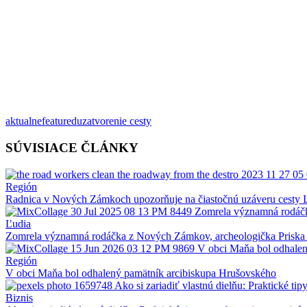
aktualne
featured
uzatvorenie cesty
SÚVISIACE ČLÁNKY
Región
Radnica v Nových Zámkoch upozorňuje na čiastočnú uzáveru cesty I
Ľudia
Zomrela významná rodáčka z Nových Zámkov, archeologička Priska
Región
V obci Maňa bol odhalený pamätník arcibiskupa Hrušovského
Biznis