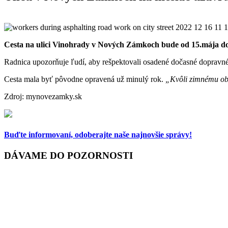
Cesta na ulici Vinohrady v Nových Zámkoch bude od 15.mája do 1
Radnica upozorňuje ľudí, aby rešpektovali osadené dočasné dopravn
Cesta mala byť pôvodne opravená už minulý rok.
„Kvôli zimnému ob
Zdroj: mynovezamky.sk
Buďte informovaní,
odoberajte naše najnovšie správy!
DÁVAME DO POZORNOSTI