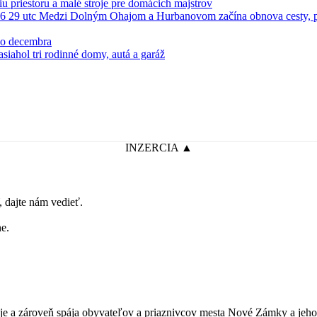
iu priestoru a malé stroje pre domácich majstrov
do decembra
INZERCIA ▲
dajte nám vedieť.
e.
je a zároveň spája obyvateľov a priaznivcov mesta Nové Zámky a jeho