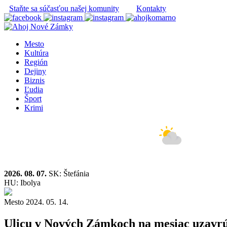
Staňte sa súčasťou našej komunity
Kontakty
Mesto
Kultúra
Región
Dejiny
Biznis
Ľudia
Šport
Krimi
2026. 08. 07.
SK: Štefánia
HU: Ibolya
Mesto
2024. 05. 14.
Ulicu v Nových Zámkoch na mesiac uzavrú