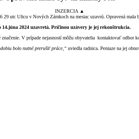
INZERCIA ▲
4.júna 2024 uzavretá. Príčinou uzávery je jej rekonštrukcia.
é značenie. V prípade nejasností môžu obyvatelia kontaktovať odbor k
dobiu bolo nutné prerušiť práce,“
uviedla radnica. Peniaze na jej obn