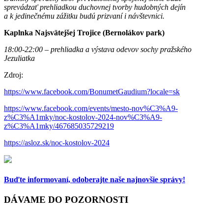
sprevádzať prehliadkou duchovnej tvorby hudobných dejín
a k jedinečnému zážitku budú prizvaní i návštevnici.
Kaplnka Najsvätejšej Trojice (Bernolákov park)
18:00-22:00 – prehliadka a výstava odevov sochy pražského
Jezuliatka
Zdroj:
https://www.facebook.com/BonumetGaudium?locale=sk
https://www.facebook.com/events/mesto-nov%C3%A9-
z%C3%A1mky/noc-kostolov-2024-nov%C3%A9-
z%C3%A1mky/467685035729219
https://asloz.sk/noc-kostolov-2024
Buďte informovaní,
odoberajte naše najnovšie správy!
DÁVAME DO POZORNOSTI