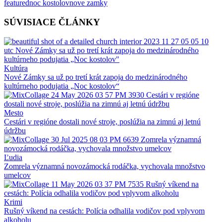
featured
noc kostolov
nove zamky
SÚVISIACE ČLÁNKY
Kultúra
Nové Zámky sa už po tretí krát zapoja do medzinárodného
kultúrneho podujatia „Noc kostolov“
Mesto
Cestári v regióne dostali nové stroje, poslúžia na zimnú aj letnú
údržbu
Ľudia
Zomrela významná novozámocká rodáčka, vychovala množstvo
umelcov
Krimi
Rušný víkend na cestách: Polícia odhalila vodičov pod vplyvom
alkoholu