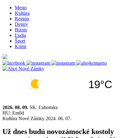
Mesto
Kultúra
Región
Dejiny
Biznis
Ľudia
Šport
Krimi
19°C
2026. 08. 09.
SK: Ľubomíra
HU: Emőd
Kultúra
Nové Zámky
2024. 06. 07.
Už dnes budú novozámocké kostoly