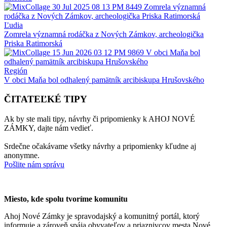
Ľudia
Zomrela významná rodáčka z Nových Zámkov, archeologička
Priska Ratimorská
Región
V obci Maňa bol odhalený pamätník arcibiskupa Hrušovského
ČITATEĽKÉ TIPY
Ak by ste mali tipy, návrhy či pripomienky k AHOJ NOVÉ
ZÁMKY, dajte nám vedieť.
Srdečne očakávame všetky návrhy a pripomienky kľudne aj
anonymne.
Pošlite nám správu
Miesto, kde spolu tvoríme komunitu
Ahoj Nové Zámky je spravodajský a komunitný portál, ktorý
informuje a zároveň spája obyvateľov a priaznivcov mesta Nové