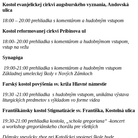
Kostol evanjelickej cirkvi augsburského vyznania, Andovská
ulica
18:00 – 20:00 prehliadka s komentárom a hudobným vstupom
Kostol reformovanej cirkvi Pribinova ul
18:00- 20:00 prehliadka s komentárom a hudobnýmom vstupom,
vstup na vežu
Synagóga
19:00-21:00 prehliadka s komentárom a hudobným vstupom
Základnej umeleckej školy v Nových Zámkoch
Farský kostol povýšenia sv. kríža Hlavné námestie
19:30 -21:00 prehliadka s hudobným vstupom, unikátna výstava
liturgických predmetov s výkladom vo forme videa
Františkánsky kostol Stigmatizácie sv. Františka, Kostolná ulica
19:30-21:00 prehliadka kostola, „schola gregoriana“ -koncert
a workshop gregoriánskeho chorálu pre všetkých
Dámsky spevácky zbor pri Katolíckej spojenej škole bude