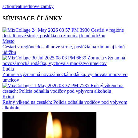
action
featured
nove zamky
SÚVISIACE ČLÁNKY
Mesto
Cestári v regióne dostali nové stroje, poslúžia na zimnú aj letnú
údržbu
Ľudia
Zomrela významná novozámocká rodáčka, vychovala množstvo
umelcov
Krimi
Rušný víkend na cestách: Polícia odhalila vodičov pod vplyvom
alkoholu