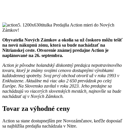
Obyvatelia Nových Zámkov a okolia
sa už čoskoro môžu tešiť
na novú nákupnú zónu, ktorá sa bude nachádzať na
Nitrianskej ceste. Otvorenie známej predajne Action je
naplánované na 26. septembra.
Action je pôvodne holandský diskontný predajca nepotravinového
tovaru, ktorý je známy svojimi cenovo dostupnými výrobkami
každodennej spotreby. Svoj prvý obchod otvoril už v roku 1993 v
Enkhuizene. Aktuálne má viac ako 2 650 prevádzok po celej
Európe. Na Slovensko zavítal v roku 2023. Jeho predajne sa
nachádzajú vo viacerých slovenských mestách, najnovšie sa bude
nachádzať aj v Nových Zámkoch.
Tovar za výhodné ceny
Action sa stane dostupnejším pre Novozámčanov, keďže doposiaľ
sa najbližšia predajňa nachádzala v Nitre.