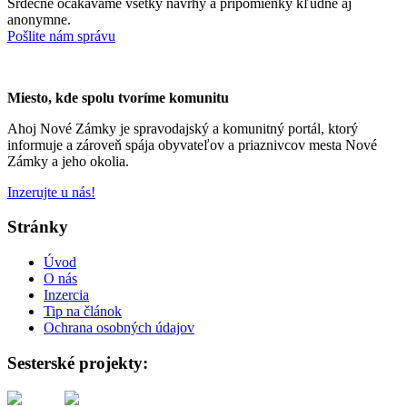
Srdečne očakávame všetky návrhy a pripomienky kľudne aj
anonymne.
Pošlite nám správu
Miesto, kde spolu tvoríme komunitu
Ahoj Nové Zámky je spravodajský a komunitný portál, ktorý
informuje a zároveň spája obyvateľov a priaznivcov mesta Nové
Zámky a jeho okolia.
Inzerujte u nás!
Stránky
Úvod
O nás
Inzercia
Tip na článok
Ochrana osobných údajov
Sesterské projekty: