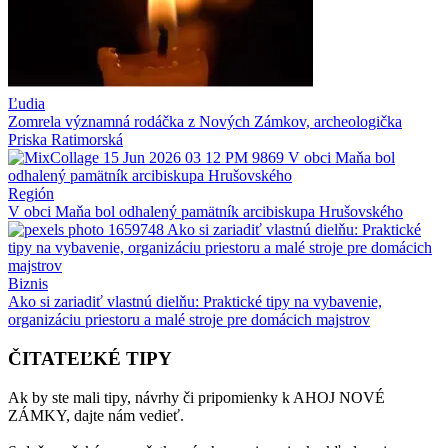
Ľudia
Zomrela významná rodáčka z Nových Zámkov, archeologička
Priska Ratimorská
Región
V obci Maňa bol odhalený pamätník arcibiskupa Hrušovského
Biznis
Ako si zariadiť vlastnú dielňu: Praktické tipy na vybavenie,
organizáciu priestoru a malé stroje pre domácich majstrov
ČITATEĽKÉ TIPY
Ak by ste mali tipy, návrhy či pripomienky k AHOJ NOVÉ
ZÁMKY, dajte nám vedieť.