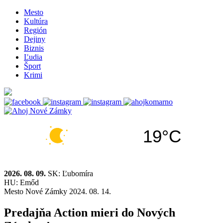
Mesto
Kultúra
Región
Dejiny
Biznis
Ľudia
Šport
Krimi
19°C
2026. 08. 09.
SK: Ľubomíra
HU: Emőd
Mesto
Nové Zámky
2024. 08. 14.
Predajňa Action mieri do Nových