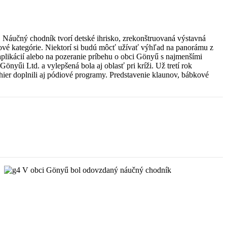
Náučný chodník tvorí detské ihrisko, zrekonštruovaná výstavná
kové kategórie. Niektorí si budú môcť užívať výhľad na panorámu z
ie aplikácií alebo na pozeranie príbehu o obci Gönyű s najmenšími
yűi Ltd. a vylepšená bola aj oblasť pri kríži. Už tretí rok
ier doplnili aj pódiové programy. Predstavenie klaunov, bábkové