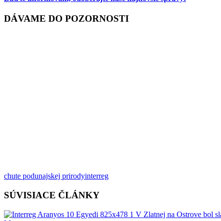
DÁVAME DO POZORNOSTI
chute podunajskej prirody
interreg
SÚVISIACE ČLÁNKY