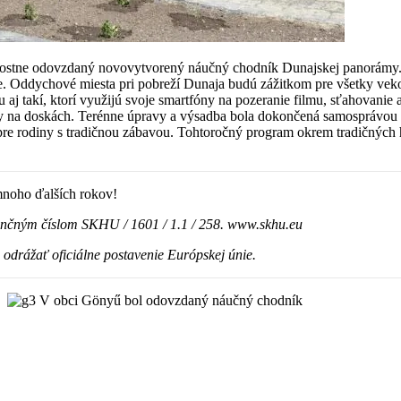
ávnostne odovzdaný novovytvorený náučný chodník Dunajskej panorámy. 
ice. Oddychové miesta pri pobreží Dunaja budú zážitkom pre všetky ve
ájdu aj takí, ktorí využijú svoje smartfóny na pozeranie filmu, sťahovan
y na doskách. Terénne úpravy a výsadba bola dokončená samosprávou Gön
re rodiny s tradičnou zábavou. Tohtoročný program okrem tradičných h
mnoho ďalších rokov!
denčným číslom SKHU / 1601 / 1.1 / 258. www.skhu.eu
odrážať oficiálne postavenie Európskej únie.