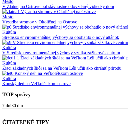
Mesto
V Zlatnej na Ostrove bol slávnostne odovzdaný vidiecky dom
Mesto
Výsadba stromov v Okoličnej na Ostrove
Kultúra
Stredisko environmentálnej výchovy sa obohatilo o nový altánok
Kultúra
V Stredisku environmentálnej výchovy vzniká zážitkové centrum
Kultúra
Žiaci základných škôl sa na Veľkom Léli učili ako chrániť prírodu
Kultúra
Konský deň na Veľkolélskom ostrove
TOP správy
7 dní
30 dní
ČITATEĽKÉ TIPY