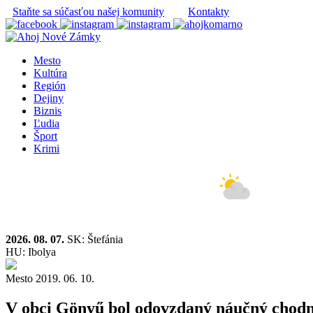
Staňte sa súčasťou našej komunity
Kontakty
Mesto
Kultúra
Región
Dejiny
Biznis
Ľudia
Šport
Krimi
2026. 08. 07.
SK: Štefánia
HU: Ibolya
Mesto
2019. 06. 10.
V obci Gönyű bol odovzdaný náučný chod