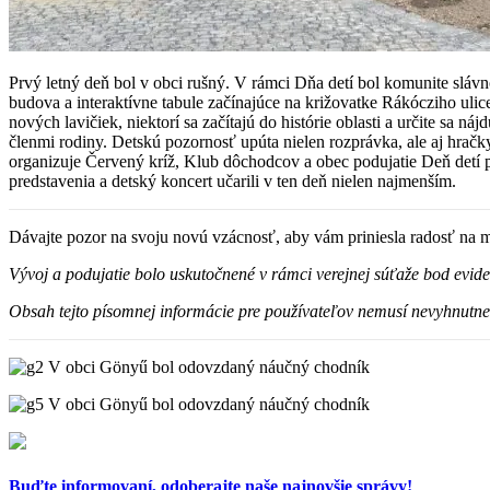
Prvý letný deň bol v obci rušný. V rámci Dňa detí bol komunite sl
budova a interaktívne tabule začínajúce na križovatke Rákócziho ul
nových lavičiek, niektorí sa začítajú do histórie oblasti a určite sa n
členmi rodiny. Detskú pozornosť upúta nielen rozprávka, ale aj hračk
organizuje Červený kríž, Klub dôchodcov a obec podujatie Deň detí p
predstavenia a detský koncert učarili v ten deň nielen najmenším.
Dávajte pozor na svoju novú vzácnosť, aby vám priniesla radosť na 
Vývoj a podujatie bolo uskutočnené v rámci verejnej súťaže bod evi
Obsah tejto písomnej informácie pre používateľov nemusí nevyhnutne 
Buďte informovaní,
odoberajte naše najnovšie správy!