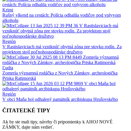
Krimi
Rušný víkend na cestách: Polícia odhalila vodičov pod vplyvom
alkoholu
Región
V Rastislaviciach má vzniknúť obytná zóna pre stovku rodín. Za
projektom stojí poľnohospodárske družstvo
Ľudia
Zomrela významná rodáčka z Nových Zámkov, archeologička
Priska Ratimorská
Región
V obci Maňa bol odhalený pamätník arcibiskupa Hrušovského
ČITATEĽKÉ TIPY
Ak by ste mali tipy, návrhy či pripomienky k AHOJ NOVÉ
ZÁMKY, dajte nám vedieť.