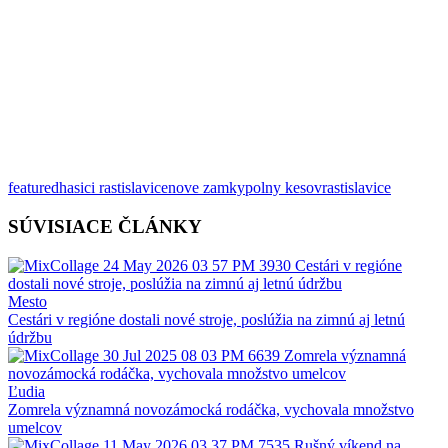
featured
hasici rastislavice
nove zamky
polny kesov
rastislavice
SÚVISIACE ČLÁNKY
Mesto
Cestári v regióne dostali nové stroje, poslúžia na zimnú aj letnú
údržbu
Ľudia
Zomrela významná novozámocká rodáčka, vychovala množstvo
umelcov