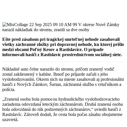
Ešte pred zásahom pri tragickej smrteľnej nehode zasahovali
všetky záchranné zložky pri dopravnej nehode, ku ktorej prišlo
medzi obcami Poľný Kesov a Rastislavice. O prípade
informovali hasiči z Rastislavíc prostredníctvom sociálnej siete.
Nákladné auto čelne narazilo do stromu, pričom zranený vodič
zostal zakliesnený v kabíne. Ihneď po príjazde začali s jeho
vyslobodzovaním. Okrem nich na mieste zasahovali aj profesionálni
hasiči z Nových Zámkov, Šurian, záchranná služba s vrtuľníkom a
polícia.
„Zranená osoba bola pomocou hydraulického vyslobodzovacieho
zariadenia odovzdaná leteckým záchranárom. Druhá zranená osoba
bola odovzdaná do rúk podzemných záchranárov,“ uviedli hasiči z
Rastislavíc. Zároveň dodali, že cesta bola počas zásahu obojsmerne
uzavretá.