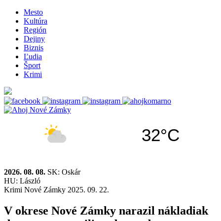
Mesto
Kultúra
Región
Dejiny
Biznis
Ľudia
Šport
Krimi
32°C
2026. 08. 08.
SK: Oskár
HU: László
Krimi
Nové Zámky
2025. 09. 22.
V okrese Nové Zámky narazil nákladiak