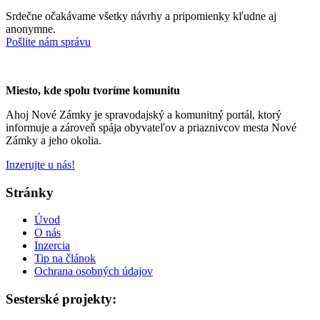
Srdečne očakávame všetky návrhy a pripomienky kľudne aj
anonymne.
Pošlite nám správu
Miesto, kde spolu tvoríme komunitu
Ahoj Nové Zámky je spravodajský a komunitný portál, ktorý
informuje a zároveň spája obyvateľov a priaznivcov mesta Nové
Zámky a jeho okolia.
Inzerujte u nás!
Stránky
Úvod
O nás
Inzercia
Tip na článok
Ochrana osobných údajov
Sesterské projekty: