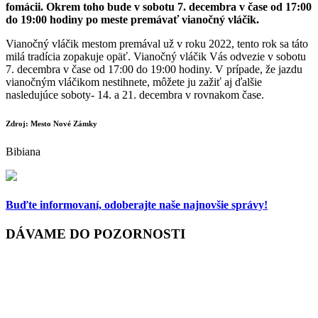
fomácii. Okrem toho bude v sobotu 7. decembra v čase od 17:00
do 19:00 hodiny po meste premávať vianočný vláčik.
Vianočný vláčik mestom premával už v roku 2022, tento rok sa táto
milá tradícia zopakuje opäť. Vianočný vláčik Vás odvezie v sobotu
7. decembra v čase od 17:00 do 19:00 hodiny. V prípade, že jazdu
vianočným vláčikom nestihnete, môžete ju zažiť aj ďalšie
nasledujúce soboty- 14. a 21. decembra v rovnakom čase.
Zdroj: Mesto Nové Zámky
Bibiana
Buďte informovaní,
odoberajte naše najnovšie správy!
DÁVAME DO POZORNOSTI