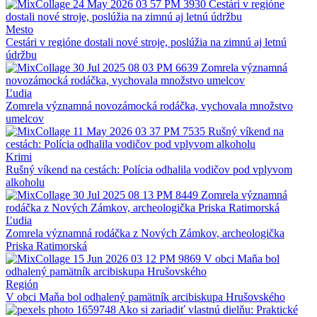
Mesto
Cestári v regióne dostali nové stroje, poslúžia na zimnú aj letnú
údržbu
Ľudia
Zomrela významná novozámocká rodáčka, vychovala množstvo
umelcov
Krimi
Rušný víkend na cestách: Polícia odhalila vodičov pod vplyvom
alkoholu
Ľudia
Zomrela významná rodáčka z Nových Zámkov, archeologička
Priska Ratimorská
Región
V obci Maňa bol odhalený pamätník arcibiskupa Hrušovského