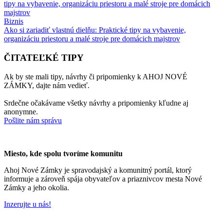
Biznis
Ako si zariadiť vlastnú dielňu: Praktické tipy na vybavenie,
organizáciu priestoru a malé stroje pre domácich majstrov
ČITATEĽKÉ TIPY
Ak by ste mali tipy, návrhy či pripomienky k AHOJ NOVÉ
ZÁMKY, dajte nám vedieť.
Srdečne očakávame všetky návrhy a pripomienky kľudne aj
anonymne.
Pošlite nám správu
Miesto, kde spolu tvoríme komunitu
Ahoj Nové Zámky je spravodajský a komunitný portál, ktorý
informuje a zároveň spája obyvateľov a priaznivcov mesta Nové
Zámky a jeho okolia.
Inzerujte u nás!