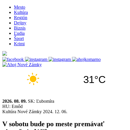
Mesto
Kultúra
Región
Dejiny
Biznis
Ľudia
Šport
Krimi
31°C
2026. 08. 09.
SK: Ľubomíra
HU: Emőd
Kultúra
Nové Zámky
2024. 12. 06.
V sobotu bude po meste premávať