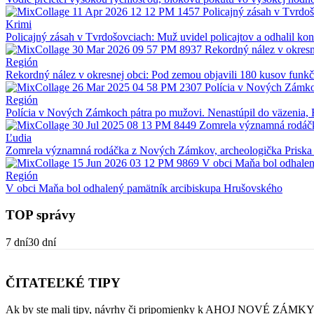
Krimi
Policajný zásah v Tvrdošovciach: Muž uvidel policajtov a odhalil ko
Región
Rekordný nález v okresnej obci: Pod zemou objavili 180 kusov funk
Región
Polícia v Nových Zámkoch pátra po mužovi. Nenastúpil do väzenia
Ľudia
Zomrela významná rodáčka z Nových Zámkov, archeologička Priska
Región
V obci Maňa bol odhalený pamätník arcibiskupa Hrušovského
TOP správy
7 dní
30 dní
ČITATEĽKÉ TIPY
Ak by ste mali tipy, návrhy či pripomienky k AHOJ NOVÉ ZÁMKY, 