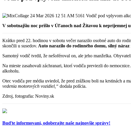
V sobotnajšiu noc prišlo v Úľanoch nad Žitavou k nepríjemnej ud
Krátko pred 22. hodinou v sobotu večer narazilo osobné auto do rodin
skončili u susedov.
Auto narazilo do rodinného domu, silný náraz 
Samotný vodič tvrdil, že nešoféroval on, ale jeho manželka. Obyvatelia
Na mieste zasahovali záchranari, ktorí vodiča previezli do nemocnic
alkoholu.
Otec vodiča pre média uviedol, že pred zrážkou boli na krstinách a m
vedenia motorových vozidiel,“
dodala polícia.
Zdroj, fotografia: Noviny.sk
Buďte informovaní,
odoberajte naše najnovšie správy!