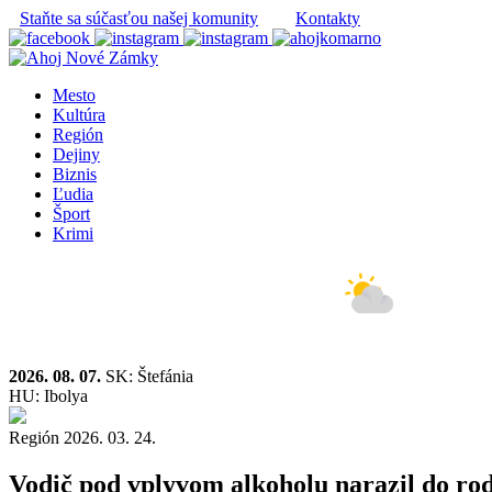
Staňte sa súčasťou našej komunity
Kontakty
Mesto
Kultúra
Región
Dejiny
Biznis
Ľudia
Šport
Krimi
2026. 08. 07.
SK: Štefánia
HU: Ibolya
Región
2026. 03. 24.
Vodič pod vplyvom alkoholu narazil do r