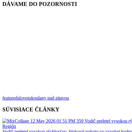
DÁVAME DO POZORNOSTI
featured
slovensko
ulany nad zitavou
SÚVISIACE ČLÁNKY
Región
Vodič preletel vysokou rýchlosťou, blokovú pokutu vo vysokej hodno