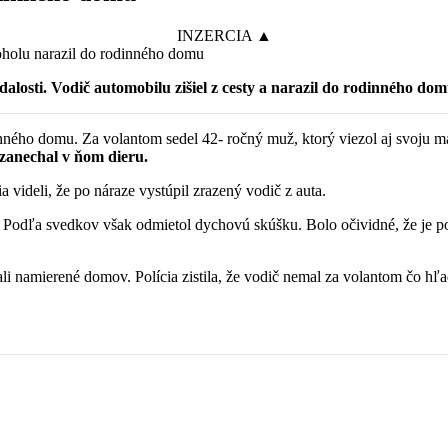
INZERCIA ▲
alosti. Vodič automobilu zišiel z cesty a narazil do rodinného dom
ného domu. Za volantom sedel 42- ročný muž, ktorý viezol aj svoju manž
zanechal v ňom dieru.
 videli, že po náraze vystúpil zrazený vodič z auta.
e. Podľa svedkov však odmietol dychovú skúšku. Bolo očividné, že je 
ali namierené domov. Polícia zistila, že vodič nemal za volantom čo hľ