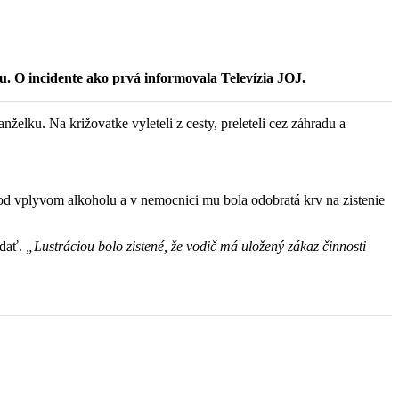
u. O incidente ako prvá informovala Televízia JOJ.
elku. Na križovatke vyleteli z cesty, preleteli cez záhradu a
pod vplyvom alkoholu a v nemocnici mu bola odobratá krv na zistenie
adať.
„Lustráciou bolo zistené, že vodič má uložený zákaz činnosti