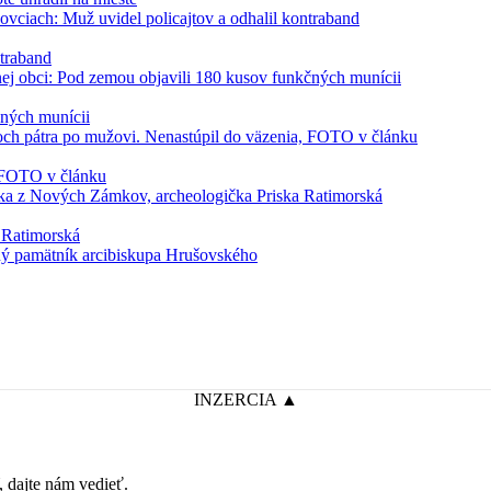
ntraband
čných munícii
, FOTO v článku
 Ratimorská
INZERCIA ▲
dajte nám vedieť.