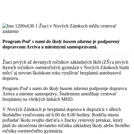
Program
Poď s nami do školy busom zdarma
je podporený
dopravcom Arriva a miestnymi samosprávami.
Žiaci prvých až deviatych ročníkov základných škôl (ZŠ) a prvých
štyroch ročníkov osemročných gymnázii v Nových Zámkoch budú
môcť aj novom školskom roku využívať bezplatnú autobusovú
dopravu.
Program
Poď s nami do školy busom zdarma
podporuje dopravca
Arriva a miestne samosprávy. Študentom umožňuje cestovať
bezplatnej na všetkých linkách MHD.
V Nových Zámkoch je bezplatná doprava k dispozícii v dňoch
školského vyučovania od 6.00 do 8.00 hodiny. Rodičia musia
požiadať školu svojho dieťaťa o žiacky cestovný preukaz, ktorý
platí do ukončenia deviateho ročníka základnej školy alebo štvrtého
ročníka osemročného gymnázia.