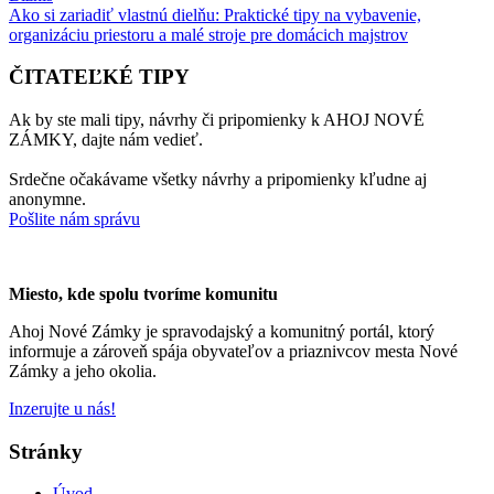
Ako si zariadiť vlastnú dielňu: Praktické tipy na vybavenie,
organizáciu priestoru a malé stroje pre domácich majstrov
ČITATEĽKÉ TIPY
Ak by ste mali tipy, návrhy či pripomienky k AHOJ NOVÉ
ZÁMKY, dajte nám vedieť.
Srdečne očakávame všetky návrhy a pripomienky kľudne aj
anonymne.
Pošlite nám správu
Miesto, kde spolu tvoríme komunitu
Ahoj Nové Zámky je spravodajský a komunitný portál, ktorý
informuje a zároveň spája obyvateľov a priaznivcov mesta Nové
Zámky a jeho okolia.
Inzerujte u nás!
Stránky
Úvod