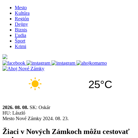
Mesto
Kultúra
Región
Dejiny
Biznis
Ľudia
Šport
Krimi
25°C
2026. 08. 08.
SK: Oskár
HU: László
Mesto
Nové Zámky
2024. 08. 23.
Žiaci v Nových Zámkoch môžu cestovať