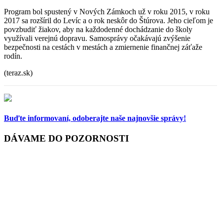
Program bol spustený v Nových Zámkoch už v roku 2015, v roku
2017 sa rozšíril do Levíc a o rok neskôr do Štúrova. Jeho cieľom je
povzbudiť žiakov, aby na každodenné dochádzanie do školy
využívali verejnú dopravu. Samosprávy očakávajú zvýšenie
bezpečnosti na cestách v mestách a zmiernenie finančnej záťaže
rodín.
(teraz.sk)
Buďte informovaní,
odoberajte naše najnovšie správy!
DÁVAME DO POZORNOSTI