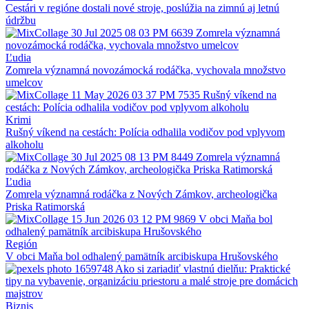
Cestári v regióne dostali nové stroje, poslúžia na zimnú aj letnú
údržbu
Ľudia
Zomrela významná novozámocká rodáčka, vychovala množstvo
umelcov
Krimi
Rušný víkend na cestách: Polícia odhalila vodičov pod vplyvom
alkoholu
Ľudia
Zomrela významná rodáčka z Nových Zámkov, archeologička
Priska Ratimorská
Región
V obci Maňa bol odhalený pamätník arcibiskupa Hrušovského
Biznis