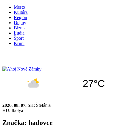
Mesto
Kultúra
Región
Dejiny
Biznis
Ľudia
Šport
Krimi
27°C
2026. 08. 07.
SK: Štefánia
HU: Ibolya
Značka:
hadovce