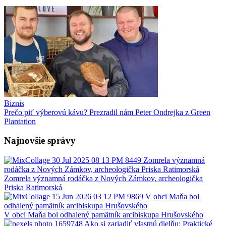
Biznis
Prečo piť výberovú kávu? Prezradil nám Peter Ondrejka z Green
Plantation
Najnovšie správy
Zomrela významná rodáčka z Nových Zámkov, archeologička
Priska Ratimorská
V obci Maňa bol odhalený pamätník arcibiskupa Hrušovského