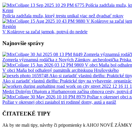
Krimi
Polícia zadržala muža, ktorý trestu unikal viac než dvadsať rokov
Región
V Kolárove sa začal jarmok, potrvá do nedele
Najnovšie správy
Zomrela významná rodáčka z Nových Zámkov, archeologička Priska
V obci Maňa bol odhalený pamätník arcibiskupa Hrušovského
Ako si zariadiť vlastnú dielňu: Praktické tipy na vybavenie, organizác
Medzi Dolným Ohajom a Hurbanovom začína obnova cesty, potrvá 
Požiar v okresnej obci zasiahol tri rodinné domy, autá a garáž
ČITATEĽKÉ TIPY
Ak by ste mali tipy, návrhy či pripomienky k AHOJ NOVÉ ZÁMKY, 