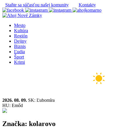
Staňte sa súčasťou našej komunity
Kontakty
Mesto
Kultúra
Región
Dejiny
Biznis
Ľudia
Šport
Krimi
2026. 08. 09.
SK: Ľubomíra
HU: Emőd
Značka:
kolarovo