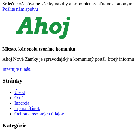
Srdečne očakávame všetky návrhy a pripomienky kľudne aj anonymn
Pošlite nám správu
Miesto, kde spolu tvoríme komunitu
Ahoj Nové Zámky je spravodajský a komunitný portál, ktorý informu
Inzerujte u nás!
Stránky
Úvod
O nás
Inzercia
Tip na článok
Ochrana osobných údajov
Kategórie