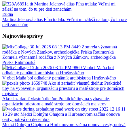
Ľudia
Martina Jelenová alias Fíha tralala: Veľmi mi záleží na tom, čo tu pre
deti zanechám
Najnovšie správy
Zomrela významná rodáčka z Nových Zámkov, archeologička
Priska Ratimorská
V obci Maňa bol odhalený pamätník arcibiskupa Hrušovského
Ako si zariadiť vlastnú dielňu: Praktické tipy na vybavenie,
organizáciu priestoru a malé stroje pre domácich majstrov
Medzi Dolným Ohajom a Hurbanovom začína obnova cesty, potrvá