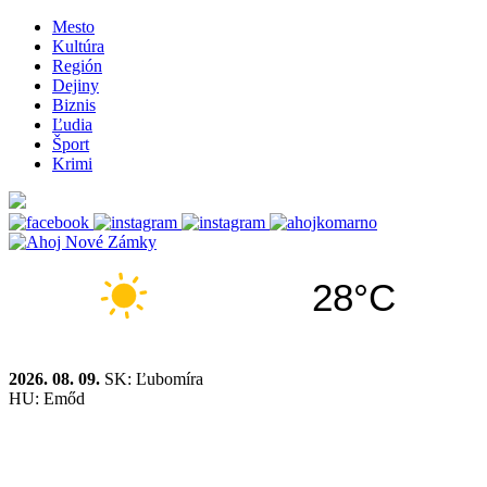
Mesto
Kultúra
Región
Dejiny
Biznis
Ľudia
Šport
Krimi
28°C
2026. 08. 09.
SK: Ľubomíra
HU: Emőd