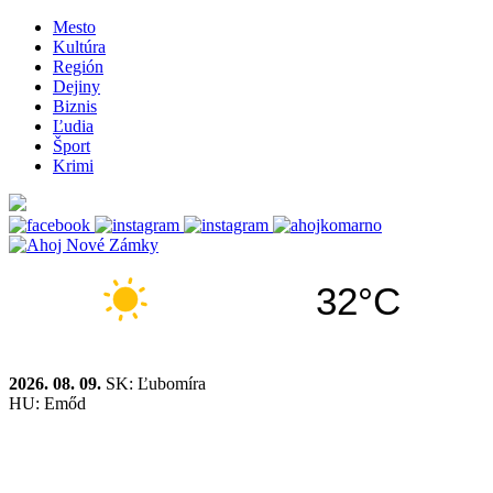
Mesto
Kultúra
Región
Dejiny
Biznis
Ľudia
Šport
Krimi
32°C
2026. 08. 09.
SK: Ľubomíra
HU: Emőd