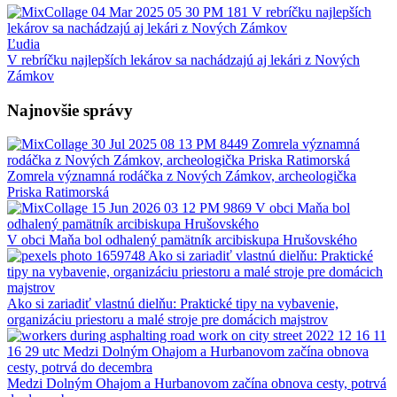
Ľudia
V rebríčku najlepších lekárov sa nachádzajú aj lekári z Nových
Zámkov
Najnovšie správy
Zomrela významná rodáčka z Nových Zámkov, archeologička
Priska Ratimorská
V obci Maňa bol odhalený pamätník arcibiskupa Hrušovského
Ako si zariadiť vlastnú dielňu: Praktické tipy na vybavenie,
organizáciu priestoru a malé stroje pre domácich majstrov
Medzi Dolným Ohajom a Hurbanovom začína obnova cesty, potrvá