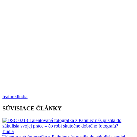
featured
ludia
SÚVISIACE ČLÁNKY
Ľudia
Talentovaná fotografka z Patiniec nás pustila do zákulisia svojej