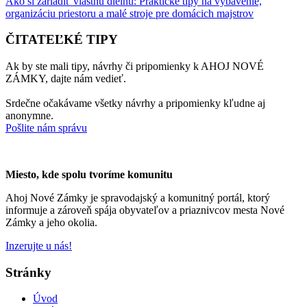
Ako si zariadiť vlastnú dielňu: Praktické tipy na vybavenie,
organizáciu priestoru a malé stroje pre domácich majstrov
ČITATEĽKÉ TIPY
Ak by ste mali tipy, návrhy či pripomienky k AHOJ NOVÉ
ZÁMKY, dajte nám vedieť.
Srdečne očakávame všetky návrhy a pripomienky kľudne aj
anonymne.
Pošlite nám správu
Miesto, kde spolu tvoríme komunitu
Ahoj Nové Zámky je spravodajský a komunitný portál, ktorý
informuje a zároveň spája obyvateľov a priaznivcov mesta Nové
Zámky a jeho okolia.
Inzerujte u nás!
Stránky
Úvod