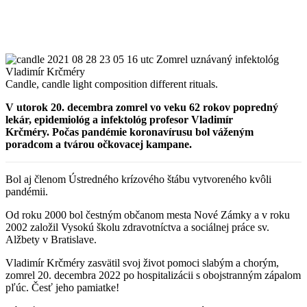
Candle, candle light composition different rituals.
V utorok 20. decembra zomrel vo veku 62 rokov popredný
lekár, epidemiológ a infektológ profesor Vladimír
Krčméry. Počas pandémie koronavírusu bol váženým
poradcom
a tvárou očkovacej kampane.
Bol aj členom Ústredného krízového štábu vytvoreného kvôli
pandémii.
Od roku 2000 bol čestným občanom mesta Nové Zámky a v roku
2002 založil Vysokú školu zdravotníctva a sociálnej práce sv.
Alžbety v Bratislave.
Vladimír Krčméry zasvätil svoj život pomoci slabým a chorým,
zomrel 20. decembra 2022 po hospitalizácii s obojstranným zápalom
pľúc. Česť jeho pamiatke!