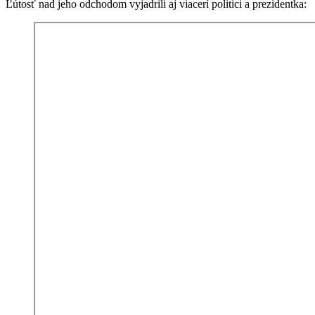
Ľútosť nad jeho odchodom vyjadrili aj viacerí politici a prezidentka: