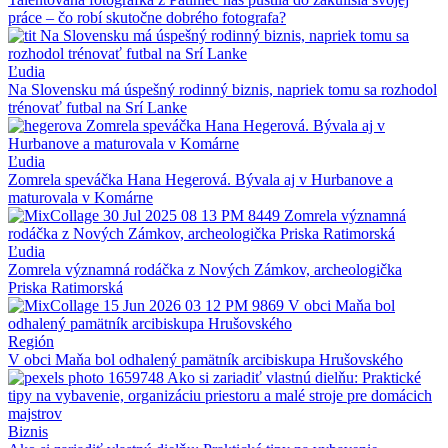
práce – čo robí skutočne dobrého fotografa?
Ľudia
Na Slovensku má úspešný rodinný biznis, napriek tomu sa rozhodol
trénovať futbal na Srí Lanke
Ľudia
Zomrela speváčka Hana Hegerová. Bývala aj v Hurbanove a
maturovala v Komárne
Ľudia
Zomrela významná rodáčka z Nových Zámkov, archeologička
Priska Ratimorská
Región
V obci Maňa bol odhalený pamätník arcibiskupa Hrušovského
Biznis