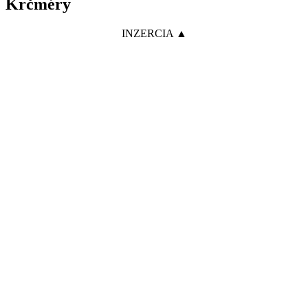
Krčméry
INZERCIA ▲