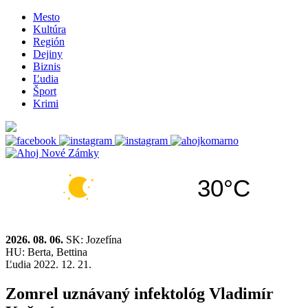
Mesto
Kultúra
Región
Dejiny
Biznis
Ľudia
Šport
Krimi
30°C
2026. 08. 06.
SK: Jozefína
HU: Berta, Bettina
Ľudia
2022. 12. 21.
Zomrel uznávaný infektológ Vladimír