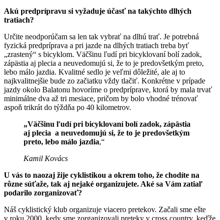
Akú predprípravu si vyžaduje účasť na takýchto dlhých
tratiach?
Určite neodporúčam sa len tak vybrať na dlhú trať. Je potrebná
fyzická predpríprava a pri jazde na dlhých tratiach treba byť
„zrastený“ s bicyklom. Väčšinu ľudí pri bicyklovaní bolí zadok,
zápästia aj plecia a neuvedomujú si, že to je predovšetkým preto,
lebo málo jazdia. Kvalitné sedlo je veľmi dôležité, ale aj to
najkvalitnejšie bude zo začiatku vždy tlačiť. Konkrétne v prípade
jazdy okolo Balatonu hovoríme o predpríprave, ktorá by mala trvať
minimálne dva až tri mesiace, pričom by bolo vhodné trénovať
aspoň trikrát do týždňa po 40 kilometrov.
„Väčšinu ľudí pri bicyklovaní bolí zadok, zápästia
aj plecia a neuvedomujú si, že to je predovšetkým
preto, lebo málo jazdia
,“
Kamil Kovács
U vás to naozaj žije cyklistikou a okrem toho, že chodíte na
rôzne súťaže, tak aj nejaké organizujete. Aké sa Vám zatiaľ
podarilo zorganizovať?
Náš cyklistický klub organizuje viacero pretekov. Začali sme ešte
v roku 2000, kedy sme zorganizovali preteky v cross country, keďže