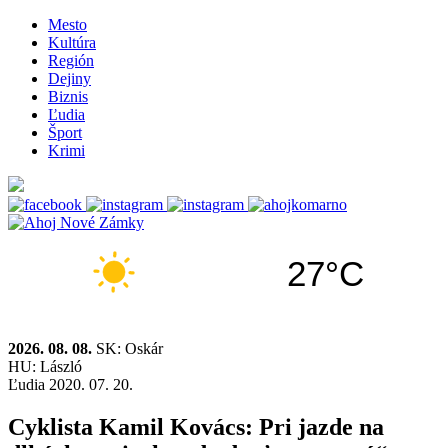
Mesto
Kultúra
Región
Dejiny
Biznis
Ľudia
Šport
Krimi
27°C
2026. 08. 08.
SK: Oskár
HU: László
Ľudia
2020. 07. 20.
Cyklista Kamil Kovács: Pri jazde na