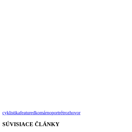
cyklistika
featured
komárno
portrét
rozhovor
SÚVISIACE ČLÁNKY