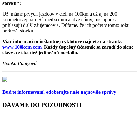
stovku“?
Už máme prvých jazdcov v cieli na 100km a už aj na 200
kilometrovej trati. Sú medzi nimi aj dve dámy, postupne sa
prihlasujú ďalší záujemcovia. Dúfame, že ich počet v tomto roku
prekročí stovku.
Viac informácií o inštantnej cyklotúre nájdete na stránke
www.100kom.com
. Každý úspešný účastník sa zaradí do siene
slávy a získa tiež jedinečnú medailu.
Bianka Pontyová
Buďte informovaní,
odoberajte naše najnovšie správy!
DÁVAME DO POZORNOSTI