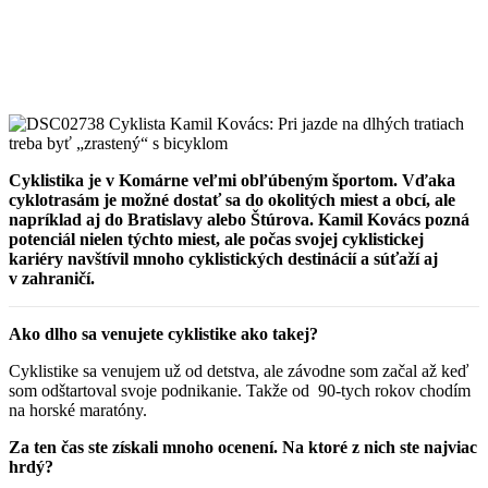
Cyklistika je v Komárne veľmi obľúbeným športom. Vďaka
cyklotrasám je možné dostať sa do okolitých miest a obcí, ale
napríklad aj do Bratislavy alebo Štúrova. Kamil Kovács pozná
potenciál nielen týchto miest, ale počas svojej cyklistickej
kariéry navštívil mnoho cyklistických destinácií a súťaží aj
v zahraničí.
Ako dlho sa venujete cyklistike ako takej?
Cyklistike sa venujem už od detstva, ale závodne som začal až keď
som odštartoval svoje podnikanie. Takže od 90-tych rokov chodím
na horské maratóny.
Za ten čas ste získali mnoho ocenení. Na ktoré z nich ste najviac
hrdý?