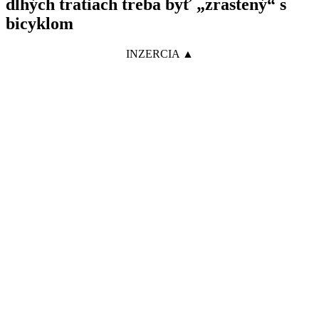
dlhých tratiach treba byť „zrastený“ s
bicyklom
INZERCIA ▲