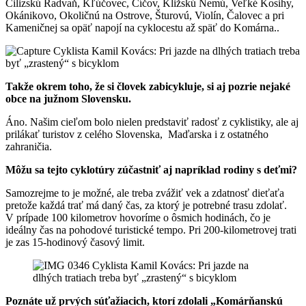
Čilizskú Radvaň, Kľúčovec, Číčov, Kližskú Nemú, Veľké Kosihy,
Okánikovo, Okoličnú na Ostrove, Šturovú, Violín, Čalovec a pri
Kameničnej sa opäť napojí na cyklocestu až späť do Komárna..
Takže okrem toho, že si človek zabicykluje, si aj pozrie nejaké
obce na južnom Slovensku.
Áno. Našim cieľom bolo nielen predstaviť radosť z cyklistiky, ale aj
prilákať turistov z celého Slovenska, Maďarska i z ostatného
zahraničia.
Môžu sa tejto cyklotúry zúčastniť aj napríklad rodiny s deťmi?
Samozrejme to je možné, ale treba zvážiť vek a zdatnosť dieťaťa
pretože každá trať má daný čas, za ktorý je potrebné trasu zdolať.
V prípade 100 kilometrov hovoríme o ôsmich hodinách, čo je
ideálny čas na pohodové turistické tempo. Pri 200-kilometrovej trati
je zas 15-hodinový časový limit.
Poznáte už prvých súťažiacich, ktorí zdolali „Komárňanskú