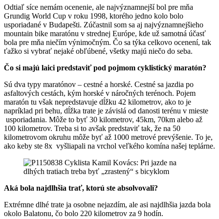
Odtiaľ síce nemám ocenenie, ale najvýznamnejší bol pre mňa
Grundig World Cup v roku 1998, ktorého jedno kolo bolo
usporiadané v Budapešti. Zúčastnil som sa aj najvýznamnejšieho
mountain bike maratónu v strednej Európe, kde už samotná účasť
bola pre mňa niečím výnimočným. Čo sa týka celkovo ocenení, tak
ťažko si vybrať nejaké obľúbené, všetky majú niečo do seba.
Čo si majú laici predstaviť pod pojmom cyklistický maratón?
Sú dva typy maratónov – cestné a horské. Cestné sa jazdia po
asfaltových cestách, kým horské v náročných terénoch. Pojem
maratón tu však nepredstavuje dĺžku 42 kilometrov, ako to je
napríklad pri behu, dĺžka trate je závislá od danosti terénu v mieste
usporiadania. Môže to byť 30 kilometrov, 45km, 70km alebo až
100 kilometrov. Treba si to avšak predstaviť tak, že na 50
kilometrovom okruhu môže byť až 1000 metrové prevýšenie. To je,
ako keby ste 8x vyšliapali na vrchol veľkého komína našej teplárne.
Aká bola najdlhšia trať, ktorú ste absolvovali?
Extrémne dlhé trate ja osobne nejazdím, ale asi najdlhšia jazda bola
okolo Balatonu, čo bolo 220 kilometrov za 9 hodín.