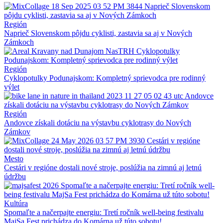
Región
Naprieč Slovenskom pôjdu cyklisti, zastavia sa aj v Nových
Zámkoch
Región
Cyklopotulky Podunajskom: Kompletný sprievodca pre rodinný
výlet
Región
Andovce získali dotáciu na výstavbu cyklotrasy do Nových
Zámkov
Mesto
Cestári v regióne dostali nové stroje, poslúžia na zimnú aj letnú
údržbu
Kultúra
Spomaľte a načerpajte energiu: Tretí ročník well-being festivalu
MajSa Fest prichádza do Komárna už túto sobotu!