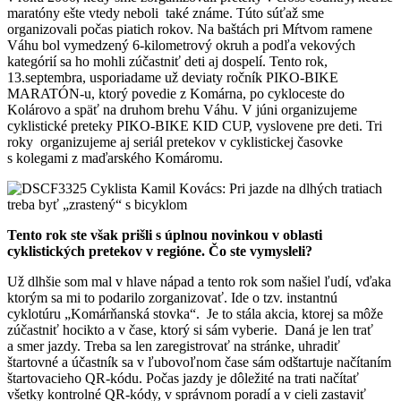
maratóny ešte vtedy neboli také známe. Túto súťaž sme
organizovali počas piatich rokov. Na baštách pri Mŕtvom ramene
Váhu bol vymedzený 6-kilometrový okruh a podľa vekových
kategórií sa ho mohli zúčastniť deti aj dospelí. Tento rok,
13.septembra, usporiadame už deviaty ročník PIKO-BIKE
MARATÓN-u, ktorý povedie z Komárna, po cykloceste do
Kolárovo a späť na druhom brehu Váhu. V júni organizujeme
cyklistické preteky PIKO-BIKE KID CUP, vyslovene pre deti. Tri
roky organizujeme aj seriál pretekov v cyklistickej časovke
s kolegami z maďarského Komáromu.
Tento rok ste však prišli s úplnou novinkou v oblasti
cyklistických pretekov v regióne. Čo ste vymysleli?
Už dlhšie som mal v hlave nápad a tento rok som našiel ľudí, vďaka
ktorým sa mi to podarilo zorganizovať. Ide o tzv. instantnú
cyklotúru „Komárňanská stovka“. Je to stála akcia, ktorej sa môže
zúčastniť hocikto a v čase, ktorý si sám vyberie. Daná je len trať
a smer jazdy. Treba sa len zaregistrovať na stránke, uhradiť
štartovné a účastník sa v ľubovoľnom čase sám odštartuje načítaním
štartovacieho QR-kódu. Počas jazdy je dôležité na trati načítať
všetky kontrolné QR-kódy, v správnom poradí a v cieli zastaviť