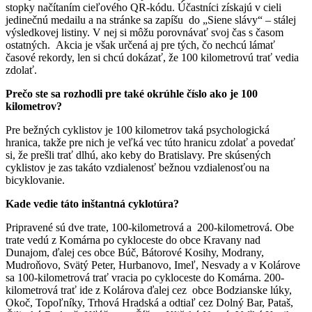
stopky načítaním cieľového QR-kódu. Účastníci získajú v cieli
jedinečnú medailu a na stránke sa zapíšu do „Siene slávy“ – stálej
výsledkovej listiny. V nej si môžu porovnávať svoj čas s časom
ostatných. Akcia je však určená aj pre tých, čo nechcú lámať
časové rekordy, len si chcú dokázať, že 100 kilometrovú trať vedia
zdolať.
Prečo ste sa rozhodli pre také okrúhl
e číslo ako je 100
kilometrov?
Pre bežných cyklistov je 100 kilometrov taká psychologická
hranica, takže pre nich je veľká vec túto hranicu zdolať a povedať
si, že prešli trať dlhú, ako keby do Bratislavy. Pre skúsených
cyklistov je zas takáto vzdialenosť bežnou vzdialenosťou na
bicyklovanie.
Kade vedie táto inštantná cyklotúra?
Pripravené sú dve trate, 100-kilometrová a 200-kilometrová. Obe
trate vedú z Komárna po cykloceste do obce Kravany nad
Dunajom, ďalej ces obce Búč, Bátorové Kosihy, Modrany,
Mudroňovo, Svätý Peter, Hurbanovo, Imeľ, Nesvady a v Kolárove
sa 100-kilometrová trať vracia po cykloceste do Komárna. 200-
kilometrová trať ide z Kolárova ďalej cez obce Bodzianske lúky,
Okoč, Topoľníky, Trhová Hradská a odtiaľ cez Dolný Bar, Pataš,