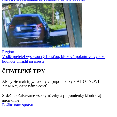
Región
Vodič preletel vysokou rýchlosťou, blokovú pokutu vo vysokej
hodnote uhradil na mieste
ČITATEĽKÉ TIPY
Ak by ste mali tipy, návrhy či pripomienky k AHOJ NOVÉ
ZÁMKY, dajte nám vedieť.
Srdečne očakávame všetky návrhy a pripomienky kľudne aj
anonymne.
Pošlite nám správu