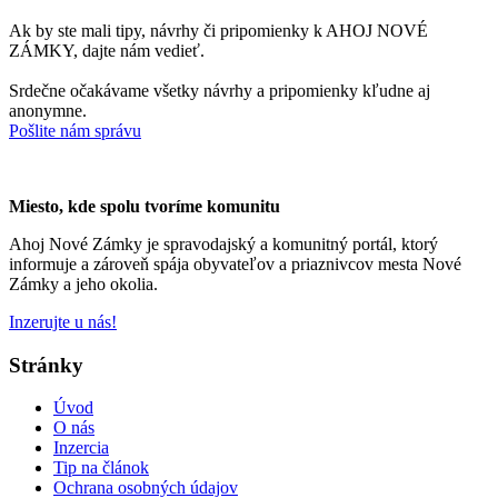
Ak by ste mali tipy, návrhy či pripomienky k AHOJ NOVÉ
ZÁMKY, dajte nám vedieť.
Srdečne očakávame všetky návrhy a pripomienky kľudne aj
anonymne.
Pošlite nám správu
Miesto, kde spolu tvoríme komunitu
Ahoj Nové Zámky je spravodajský a komunitný portál, ktorý
informuje a zároveň spája obyvateľov a priaznivcov mesta Nové
Zámky a jeho okolia.
Inzerujte u nás!
Stránky
Úvod
O nás
Inzercia
Tip na článok
Ochrana osobných údajov