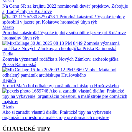
Mesto
Na Cenu SR za krajinu 2022 nominovali deväť projektov. Zabojuje
aj Lodný mlyn v Kolárove
Mesto
Prírodná katastrofa! Vysoké teploty spôsobili v jazere pri Kolárove
hromadný úhyn rýb
Ľudia
Zomrela významná rodáčka z Nových Zámkov, archeologička
Priska Ratimorská
Región
V obci Maňa bol odhalený pamätník arcibiskupa Hrušovského
Biznis
Ako si zariadiť vlastnú dielňu: Praktické tipy na vybavenie,
organizáciu priestoru a malé stroje pre domácich majstrov
ČITATEĽKÉ TIPY