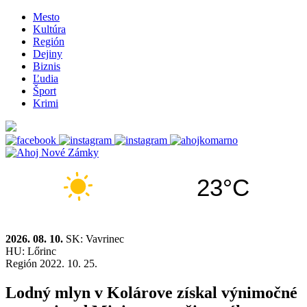
Mesto
Kultúra
Región
Dejiny
Biznis
Ľudia
Šport
Krimi
23°C
2026. 08. 10.
SK: Vavrinec
HU: Lőrinc
Región
2022. 10. 25.
Lodný mlyn v Kolárove získal výnimočné