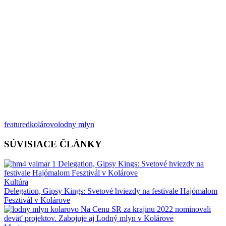
featured
kolárovo
lodny mlyn
SÚVISIACE ČLÁNKY
Kultúra
Delegation, Gipsy Kings: Svetové hviezdy na festivale Hajómalom
Fesztivál v Kolárove