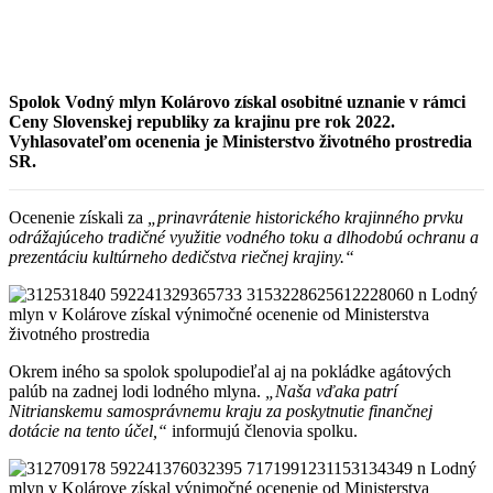
Spolok Vodný mlyn Kolárovo získal osobitné uznanie v rámci
Ceny Slovenskej republiky za krajinu pre rok 2022.
Vyhlasovateľom ocenenia je Ministerstvo životného prostredia
SR.
Ocenenie získali za
„prinavrátenie historického krajinného prvku
odrážajúceho tradičné využitie vodného toku a dlhodobú ochranu a
prezentáciu kultúrneho dedičstva riečnej krajiny.“
Okrem iného sa spolok spolupodieľal aj na pokládke agátových
palúb na zadnej lodi lodného mlyna.
„Naša vďaka patrí
Nitrianskemu samosprávnemu kraju za poskytnutie finančnej
dotácie na tento účel,“
informujú členovia spolku.