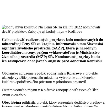
Celkom deväť realizovaných projektov bolo nominovaných do
tohtoročnej Ceny SR za krajinu. Informovala o tom Slovenská
agentúra životného prostredia (SAŽP), ktorá je národným
koordinátorom ceny, pričom vyhlasovateľom je Ministerstvo
životného prostredia (MŽP) SR. Nominované projekty budú
ich zástupcovia obhajovať v auguste pred odbornou komisiou.
Občianske združenie
Spolok vodný mlyn Kolárovo
v projekte
ukazuje využitie potenciálu miesta na vytvorenie atraktívneho
kultúrno-spoločenského priestoru v prírodnom prostredí.
Okrem vodného mlynu v Kolárove zabojuje o víťazstvo ďalších
osem projektov.
Obec Bojná
prihlásila projekt, ktorý prezentuje dedičstvo predkov a
je zameraný na zhodnocovanie kultúrno-historického potenciálu