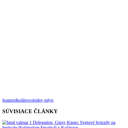
featured
kolárovo
lodny mlyn
SÚVISIACE ČLÁNKY