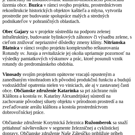
územia obce.
Buzica
v rámci svojho projektu, prostredníctvom
rekonštrukcie historických objektov kaštieľa a mlyna, vytvorila
prostredie pre budovanie spolupráce malých a stredných
podnikateľov v pohraničných oblastiach.
Obec Gajary
sa v projekte sústredila na podporu zelenej
infraštruktúry, budovanie bylinkových záhonov či výsadbu zelene, s
cieľom znižovať nepriaznivé dôsledky zmeny klímy.
Nitrianska
Blatnica
v rámci svojho projektu komplexného reštaurovania
Rotundy sv. Juraja a revitalizácie jej okolia upriamuje pozornosť na
výsledky pamiatkových výskumov a prác, ktoré posunuli vznik
rotundy do predrománskeho obdobia.
Vinosady
svojím projektom opätovne vracajú opusteným a
zanedbaným vinohradom ich pôvodnú produkčnú funkciu a budujú
vodozádržné opatrenia nielen vo viniciach, ale aj v zastavanej časti
obce.
Občianske združenie Katarínka
sa pri záchrane ruín
Kláštora a kostola sv. Kataríny Alexandrijskej sústredí na
zachovanie pôvodnej siluety objektu v prírodnom prostredí a na
zveľaďovanie areálu kláštora a kostola prostredníctvom
dobrovoľníckej práce.
Občianske združenie Korytnická železnica
Ružomberok
sa snaží
pritiahnuť návštevníkov v segmente železničnej a cyklistickej
dopravy. Občianske združenie Naše Zálesíčko približuje príbeh