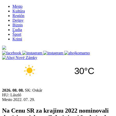
Mesto
Kultúra
Región
Dejiny
Biznis
Ľudia
Šport
Krimi
30°C
2026. 08. 08.
SK: Oskár
HU: László
Mesto
2022. 07. 29.
Na Cenu SR za krajinu 2022 nominovali