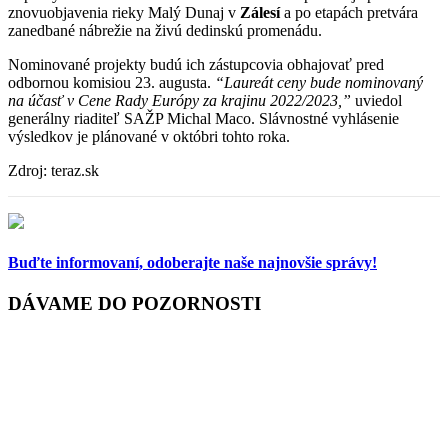
znovuobjavenia rieky Malý Dunaj v
Zálesí
a po etapách pretvára
zanedbané nábrežie na živú dedinskú promenádu.
Nominované projekty budú ich zástupcovia obhajovať pred
odbornou komisiou 23. augusta.
“Laureát ceny bude nominovaný
na účasť v Cene Rady Európy za krajinu 2022/2023,”
uviedol
generálny riaditeľ SAŽP Michal Maco. Slávnostné vyhlásenie
výsledkov je plánované v októbri tohto roka.
Zdroj: teraz.sk
Buďte informovaní,
odoberajte naše najnovšie správy!
DÁVAME DO POZORNOSTI