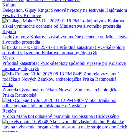
Kultúra
Delegation, Gipsy Kings: Svetové hviezdy na festivale Hajómalom
Fesztivál v Kolárove
Región
Lodný mlyn v Kolárove získal výnimočné ocenenie od Ministerstva
životného prostredia
Mesto
Prírodná katastrofa! Vysoké teploty spôsobili v jazere pri Kolárove
hromadný úhyn rýb
Ľudia
Zomrela významná rodáčka z Nových Zámkov, archeologička
Priska Ratimorská
Región
V obci Maňa bol odhalený pamätník arcibiskupa Hrušovského