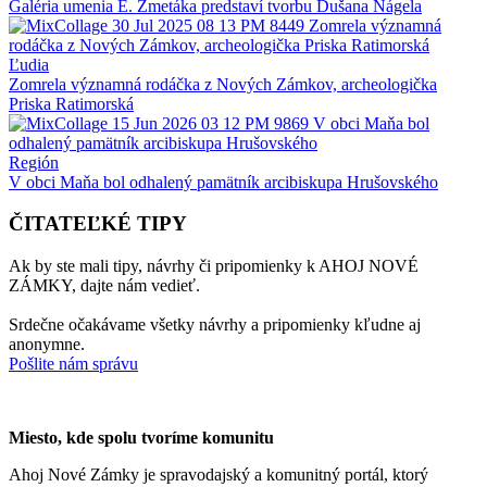
Galéria umenia E. Zmetáka predstaví tvorbu Dušana Nágela
Ľudia
Zomrela významná rodáčka z Nových Zámkov, archeologička
Priska Ratimorská
Región
V obci Maňa bol odhalený pamätník arcibiskupa Hrušovského
ČITATEĽKÉ TIPY
Ak by ste mali tipy, návrhy či pripomienky k AHOJ NOVÉ
ZÁMKY, dajte nám vedieť.
Srdečne očakávame všetky návrhy a pripomienky kľudne aj
anonymne.
Pošlite nám správu
Miesto, kde spolu tvoríme komunitu
Ahoj Nové Zámky je spravodajský a komunitný portál, ktorý