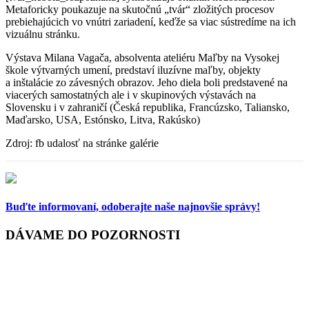
Metaforicky poukazuje na skutočnú „tvár“ zložitých procesov
prebiehajúcich vo vnútri zariadení, keďže sa viac sústredíme na ich
vizuálnu stránku.
Výstava Milana Vagača, absolventa ateliéru Maľby na Vysokej
škole výtvarných umení, predstaví iluzívne maľby, objekty
a inštalácie zo závesných obrazov. Jeho diela boli predstavené na
viacerých samostatných ale i v skupinových výstavách na
Slovensku i v zahraničí (Česká republika, Francúzsko, Taliansko,
Maďarsko, USA, Estónsko, Litva, Rakúsko)
Zdroj: fb udalosť na stránke galérie
Buďte informovaní,
odoberajte naše najnovšie správy!
DÁVAME DO POZORNOSTI