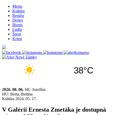
Mesto
Kultúra
Región
Dejiny
Biznis
Ľudia
Šport
Krimi
38°C
2026. 08. 06.
SK: Jozefína
HU: Berta, Bettina
Kultúra
2024. 05. 17.
V Galérii Ernesta Zmetáka je dostupná