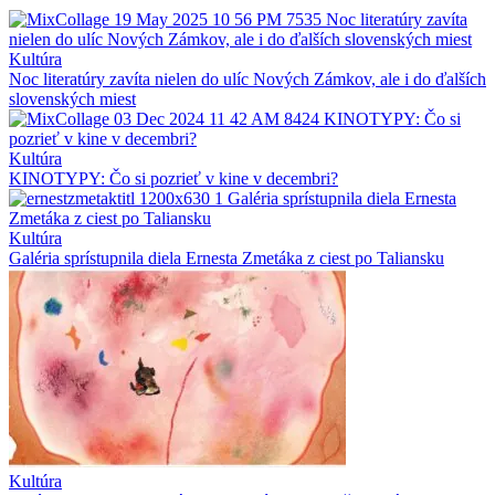
Kultúra
Noc literatúry zavíta nielen do ulíc Nových Zámkov, ale i do ďalších
slovenských miest
Kultúra
KINOTYPY: Čo si pozrieť v kine v decembri?
Kultúra
Galéria sprístupnila diela Ernesta Zmetáka z ciest po Taliansku
Kultúra