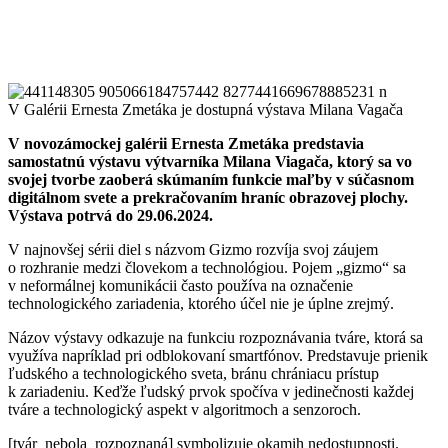
V novozámockej galérii Ernesta Zmetáka predstavia
samostatnú výstavu výtvarníka Milana Viagača, ktorý sa vo
svojej tvorbe zaoberá skúmaním funkcie maľby v súčasnom
digitálnom svete a prekračovaním hraníc obrazovej plochy.
Výstava potrvá do 29.06.2024.
V najnovšej sérii diel s názvom Gizmo rozvíja svoj záujem
o rozhranie medzi človekom a technológiou. Pojem „gizmo“ sa
v neformálnej komunikácii často používa na označenie
technologického zariadenia, ktorého účel nie je úplne zrejmý.
Názov výstavy odkazuje na funkciu rozpoznávania tváre, ktorá sa
využíva napríklad pri odblokovaní smartfónov. Predstavuje prienik
ľudského a technologického sveta, bránu chrániacu prístup
k zariadeniu. Keďže ľudský prvok spočíva v jedinečnosti každej
tváre a technologický aspekt v algoritmoch a senzoroch.
[tvár_nebola_rozpoznaná] symbolizuje okamih nedostupnosti.