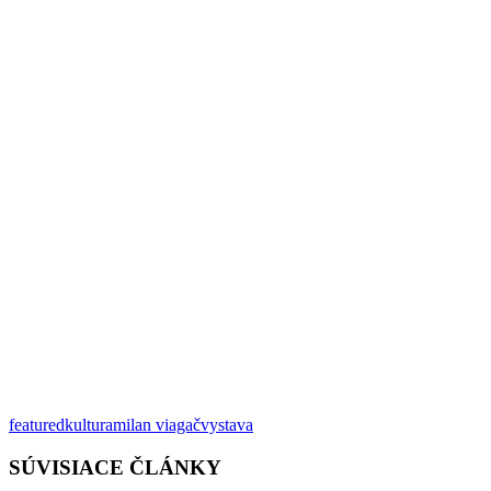
featured
kultura
milan viagač
vystava
SÚVISIACE ČLÁNKY