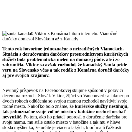
Tento rok hovoríme jednoznačne o netradičných Vianociach.
Situácia s doručovaním darčekov prostredníctvom kuriérskych
služieb bola problematická nielen na domácej pôde, ale i zo
zahraničia. Viktor sa avšak rozhodol, že kanadský Santa príde
veru na Slovensko včas a tak rodák z Komárna doručil darčeky
aj pre svojich krajanov.
Nevinný príspevok na Facebookovej skupine spôsobil v polovici
decembra rozruch. Slovák Viktor, žijúci vo Vancouveri sa takmer po
dvoch rokoch odlúčenia so svojou mamou rozhodol navštíviť svoje
rodné mesto. Nakoľko bolo známe, že
kuriérske služby nestíhajú,
tak jednoznačne svoje voľné miesto v batožine nechcel nechať
nevyužité.
Po tom, ako ho priateľ poprosil o doručenie darčeka pre
svoju mamu, mu stále ostalo miesto v batožine a tak mu v hlave
skrsla myšlienka, že určite je viacero takých, ktorí majú ťažkosti