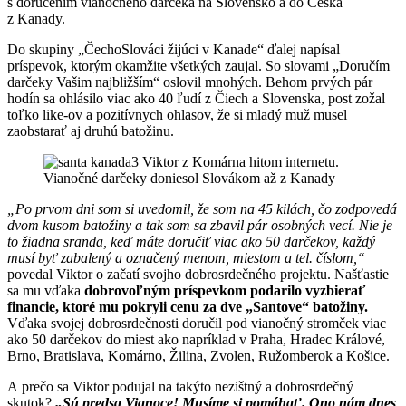
s doručením vianočného darčeka na Slovensko a do Česka
z Kanady.
Do skupiny „ČechoSlováci žijúci v Kanade“ ďalej napísal
príspevok, ktorým okamžite všetkých zaujal. So slovami „Doručím
darčeky Vašim najbližším“ oslovil mnohých. Behom prvých pár
hodín sa ohlásilo viac ako 40 ľudí z Čiech a Slovenska, post zožal
toľko like-ov a pozitívnych ohlasov, že si mladý muž musel
zaobstarať aj druhú batožinu.
„Po prvom dni som si uvedomil, že som na 45 kilách, čo zodpovedá
dvom kusom batožiny a tak som sa zbavil pár osobných vecí. Nie je
to žiadna sranda, keď máte doručiť viac ako 50 darčekov, každý
musí byť zabalený a označený menom, miestom a tel. číslom,“
povedal Viktor o začatí svojho dobrosrdečného projektu. Našťastie
sa mu vďaka
dobrovoľným príspevkom podarilo vyzbierať
financie, ktoré mu pokryli cenu za dve „Santove“ batožiny.
Vďaka svojej dobrosrdečnosti doručil pod vianočný stromček viac
ako 50 darčekov do miest ako napríklad v Praha, Hradec Králové,
Brno, Bratislava, Komárno, Žilina, Zvolen, Ružomberok a Košice.
A prečo sa Viktor podujal na takýto nezištný a dobrosrdečný
skutok?
„Sú predsa Vianoce! Musíme si pomáhať. Ono nám dnes