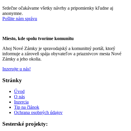
Srdečne očakávame všetky návrhy a pripomienky kľudne aj
anonymne.
Pošlite nám správu
Miesto, kde spolu tvoríme komunitu
Ahoj Nové Zámky je spravodajský a komunitný portál, ktorý
informuje a zároveň spája obyvateľov a priaznivcov mesta Nové
Zámky a jeho okolia.
Inzerujte u nás!
Stránky
Úvod
O nás
Inzercia
Tip na článok
Ochrana osobných údajov
Sesterské projekty: