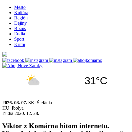
Mesto
Kultúra
Región
Dejiny
Biznis
Ľudia
Šport
Krimi
31°C
2026. 08. 07.
SK: Štefánia
HU: Ibolya
Ľudia
2020. 12. 28.
Viktor z Komárna hitom internetu.