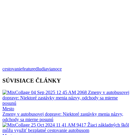
cestovanie
featured
ludia
vianoce
SÚVISIACE ČLÁNKY
Mesto
Zmeny v autobusovej doprave: Niektoré zastávky menia názvy,
odchody sa mierne posunú