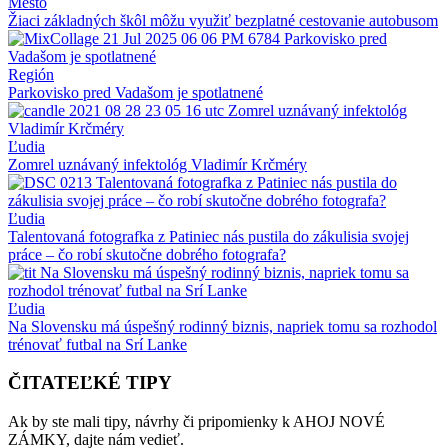
Mesto
Žiaci základných škôl môžu využiť bezplatné cestovanie autobusom
Región
Parkovisko pred Vadašom je spotlatnené
Ľudia
Zomrel uznávaný infektológ Vladimír Krčméry
Ľudia
Talentovaná fotografka z Patiniec nás pustila do zákulisia svojej
práce – čo robí skutočne dobrého fotografa?
Ľudia
Na Slovensku má úspešný rodinný biznis, napriek tomu sa rozhodol
trénovať futbal na Srí Lanke
ČITATEĽKÉ TIPY
Ak by ste mali tipy, návrhy či pripomienky k AHOJ NOVÉ
ZÁMKY, dajte nám vedieť.