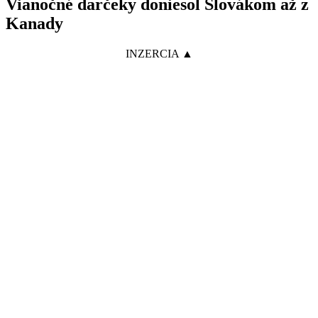
Vianočné darčeky doniesol Slovákom až z
Kanady
INZERCIA ▲