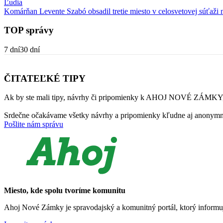
Ľudia
Komárňan Levente Szabó obsadil tretie miesto v celosvetovej súťaži
TOP správy
7 dní
30 dní
ČITATEĽKÉ TIPY
Ak by ste mali tipy, návrhy či pripomienky k AHOJ NOVÉ ZÁMKY, 
Srdečne očakávame všetky návrhy a pripomienky kľudne aj anonymn
Pošlite nám správu
Miesto, kde spolu tvoríme komunitu
Ahoj Nové Zámky je spravodajský a komunitný portál, ktorý informu