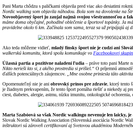
Pani Marta chôdzu s paličkami objavila pred viac ako desiatimi rokmi.
Nordic walking som objavila náhodou. Bola som na dovolenke na Štrb
Novoobjavený šport ju zaujal najmä svojou všestrannosťou a fa
máme doma obyčajné, pohodlné oblečenie a športové topánky. Ja mám
pravidelne okolo 6 km. Začínala som sama, teraz sa už pripájajú aj di
Ako teda môžeme vidieť,
mladý fínsky šport nie je cudzí ani Slov
walkerskú komunitu, ktorá spolu komunikuje vo
Facebookovej skupin
Úžasná partia a pozitívne naladení ľudia
– práve toto pani Marte 
Nikto nerieši kto si, z akého prostredia si prišiel.“
O príjemnú atmosfér
ďalších potenciálnych záujemcov.
„Mne osobne priniesla táto aktivit
Opomenuteľný nie je ani
obrovský prínos pre zdravie
, ktorý tento
je žiadnym prekvapením, že tento šport pomáha riešiť a niekedy aj
ciest, diabetes, alergie, astmu, nízku imunitu, onkologické ochoreni
Marta Szabóová sa však Nordic walkingu nevenuje len laicky, je
Slovak Nordic Walking Association (Slovenská asociácia Nordic Walki
inštruktori sú zároveň certifikovaní aj Svetovou akadémiou Moderné