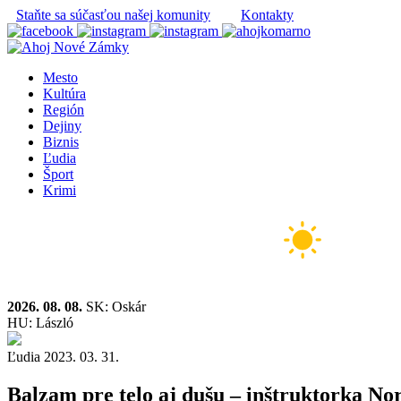
Staňte sa súčasťou našej komunity
Kontakty
Mesto
Kultúra
Región
Dejiny
Biznis
Ľudia
Šport
Krimi
2026. 08. 08.
SK: Oskár
HU: László
Ľudia
2023. 03. 31.
Balzam pre telo aj dušu – inštruktorka N