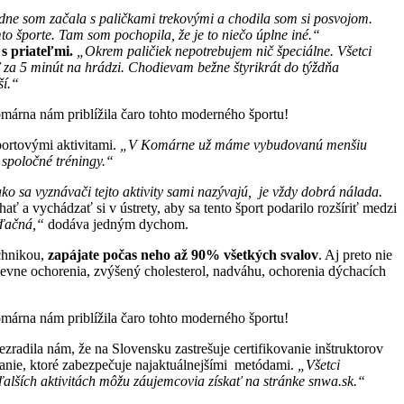
ne som začala s paličkami trekovými a chodila som si posvojom.
 športe. Tam som pochopila, že je to niečo úplne iné.“
s priateľmi.
„Okrem paličiek nepotrebujem nič špeciálne. Všetci
za 5 minút na hrádzi. Chodievam bežne štyrikrát do týždňa
ší.“
portovými aktivitami.
„V Komárne už máme vybudovanú menšiu
 spoločné tréningy.“
o sa vyznávači tejto aktivity sami nazývajú, je vždy dobrá nálada.
ť a vychádzať si v ústrety, aby sa tento šport podarilo rozšíriť medzi
vďačná,“
dodáva jedným dychom.
echnikou,
zapájate počas neho až 90% všetkých svalov
. Aj preto nie
evne ochorenia, zvýšený cholesterol, nadváhu, ochorenia dýchacích
ezradila nám, že na Slovensku zastrešuje certifikovanie inštruktorov
lanie, ktoré zabezpečuje najaktuálnejšími metódami.
„Všetci
alších aktivitách môžu záujemcovia získať na stránke snwa.sk.“