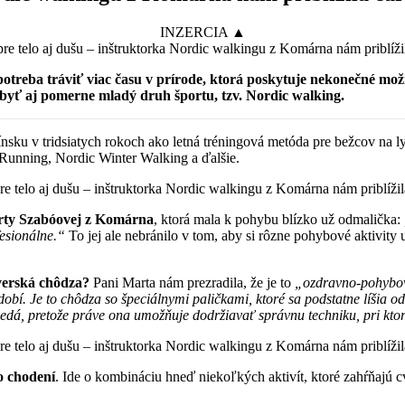
INZERCIA ▲
otreba tráviť viac času v prírode, ktorá poskytuje nekonečné mo
e byť aj pomerne mladý druh športu, tzv. Nordic walking.
nsku v tridsiatych rokoch ako letná tréningová metóda pre bežcov na ly
Running, Nordic Winter Walking a ďalšie.
arty Szabóovej z Komárna
, ktorá mala k pohybu blízko už odmalička:
fesionálne.“
To jej ale nebránilo v tom, aby si rôzne pohybové aktivity 
verská chôdza?
Pani Marta nám prezradila, že je to
„ozdravno-pohybová
dobí. Je to chôdza so špeciálnymi paličkami, ktoré sa podstatne líšia o
nedá, pretože práve ona umožňuje dodržiavať správnu techniku, pri ktor
 o chodení
. Ide o kombináciu hneď niekoľkých aktivít, ktoré zahŕňajú c