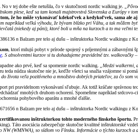
 No v tej dobe ešte netušila, čo v skutočnosti nordic walking je.
„Pôvod
skom plese, keď sa tam konali majstrovstvá Slovenska a Európy v tomto
ktom, že ho môže vykonávať kdekoľvek a kedykoľvek, sama ale aj 
 napríklad veľkú výhodu, že bývam blízko pri Váhu, a tak môžem byť 
evčatá (niekedy aj páni), ktoré boli u mňa na kurzoch a to ma veľmi te
ákom
, ktorí milujú pobyt v prírode spojený s príjemnými a zábavnými š
e
. S absolventmi kurzov si tu dohadujeme pravidelné tzv. walkovačky –
napadne ako prvé, keď sa spomenie nordic walking.
„Medzi walkermi, ak
u teda núdza skutočne nie je, keďže všetci sa snažia vzájomne si pomáha
a do života veľa pozitívneho a množstvo dobrých priateľov, za čo som 
 šport pri pravidelnom vykonávaní sľubuje. Ak totiž kráčate správnou t
 predchádzať mnohých druhom ochorení. Spomeňme napríklad srdcovo-ci
a, ochorenia pohybového aparátu a mnohé ďalšie.
 certifikovanou inštruktorkou tohto moderného fínskeho športu.
Pr
ng). Táto asociácia zabezpečuje skutočne kvalitné inštruktorské vzde
ho NW (WMNWA), so sídlom vo Fínsku. Informácie o týchto kurzoch a ď