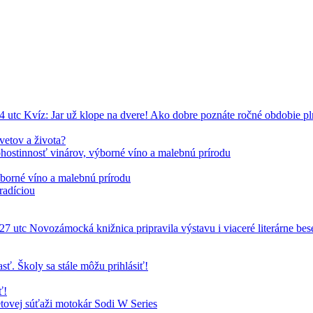
vetov a života?
ýborné víno a malebnú prírodu
ť!