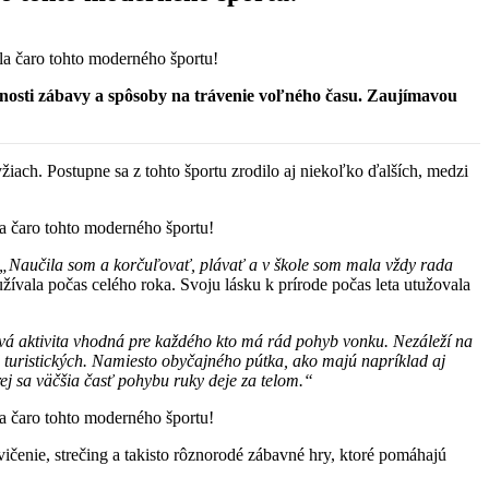
žnosti zábavy a spôsoby na trávenie voľného času. Zaujímavou
žiach. Postupne sa z tohto športu zrodilo aj niekoľko ďalších, medzi
„Naučila som a korčuľovať, plávať a v škole som mala vždy rada
užívala počas celého roka. Svoju lásku k prírode počas leta utužovala
 aktivita vhodná pre každého kto má rád pohyb vonku. Nezáleží na
d turistických. Namiesto obyčajného pútka, ako majú napríklad aj
ej sa väčšia časť pohybu ruky deje za telom.“
vičenie, strečing a takisto rôznorodé zábavné hry, ktoré pomáhajú