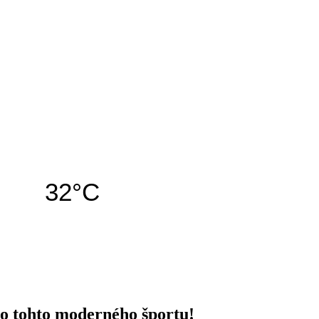
32°C
ro tohto moderného športu!