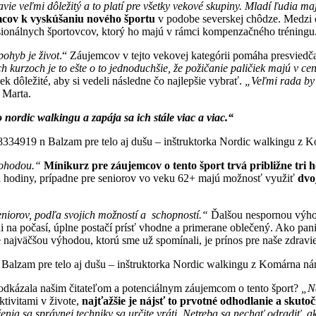
vie veľmi dôležitý a to platí pre všetky vekové skupiny. Mladí ľudia 
cov k vyskúšaniu nového športu
v podobe severskej chôdze. Medzi 
esionálnych športovcov, ktorý ho majú v rámci kompenzačného tréningu
ohyb je život
.“ Záujemcov v tejto vekovej kategórii pomáha presviedča
h kurzoch je to ešte o to jednoduchšie, že požičanie paličiek majú v ce
ek dôležité, aby si vedeli následne čo najlepšie vybrať.
„Veľmi rada by 
 Marta.
o nordic walkingu a zapája sa ich stále viac a viac.“
dohodou.“
Mínikurz pre záujemcov o tento šport trvá približne tri 
ri hodiny, prípadne pre seniorov vo veku 62+ majú možnosť využiť
dvo
eniorov, podľa svojich možností a schopností.“
Ďalšou nespornou výhod
 ani na počasí, úplne postačí prísť vhodne a primerane oblečený. Ako pa
 najväčšou výhodou, ktorú sme už spomínali, je prínos pre naše zdravi
 odkázala našim čitateľom a potenciálnym záujemcom o tento šport?
„Na
tivitami v živote,
najťažšie je nájsť to prvotné odhodlanie a skutoč
nia sa správnej techniky sa určite vráti. Netreba sa nechať odradiť, ak