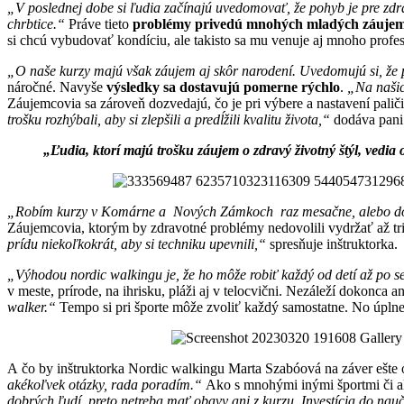
„V poslednej dobe si ľudia začínajú uvedomovať, že pohyb je pre zdra
chrbtice.“
Práve tieto
problémy privedú mnohých mladých záujem
si chcú vybudovať kondíciu, ale takisto sa mu venuje aj mnoho prof
„O naše kurzy majú však záujem aj skôr narodení. Uvedomujú si, že p
náročné. Navyše
výsledky sa dostavujú pomerne rýchlo
.
„Na našic
Záujemcovia sa zároveň dozvedajú, čo je pri výbere a nastavení paliči
trošku rozhýbali, aby si zlepšili a predĺžili kvalitu života,“
dodáva pani
„Ľudia, ktorí majú trošku záujem o zdravý životný štýl, vedia 
„Robím kurzy v Komárne a Nových Zámkoch raz mesačne, alebo 
Záujemcovia, ktorým by zdravotné problémy nedovolili vydržať až t
prídu niekoľkokrát, aby si techniku upevnili,“
spresňuje inštruktorka.
„Výhodou nordic walkingu je, že ho môže robiť každý od detí až po s
v meste, prírode, na ihrisku, pláži aj v telocvični. Nezáleží dokonca
walker.“
Tempo si pri športe môže zvoliť každý samostatne. No úplne
A čo by inštruktorka Nordic walkingu Marta Szabóová na záver ešte
akékoľvek otázky, rada poradím.“
Ako s mnohými inými športmi či ak
dobrých ľudí, preto netreba mať obavy ani z kurzu. Investícia do nauče