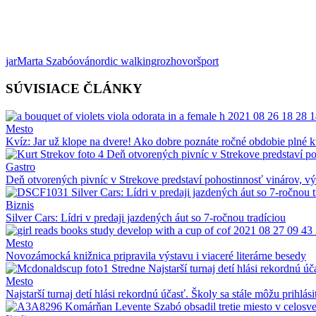
jar
Marta Szabóová
nordic walking
rozhovor
šport
SÚVISIACE ČLÁNKY
Mesto
Kvíz: Jar už klope na dvere! Ako dobre poznáte ročné obdobie plné k
Gastro
Deň otvorených pivníc v Strekove predstaví pohostinnosť vinárov, v
Biznis
Silver Cars: Lídri v predaji jazdených áut so 7-ročnou tradíciou
Mesto
Novozámocká knižnica pripravila výstavu i viaceré literárne besedy
Mesto
Najstarší turnaj detí hlási rekordnú účasť. Školy sa stále môžu prihlási