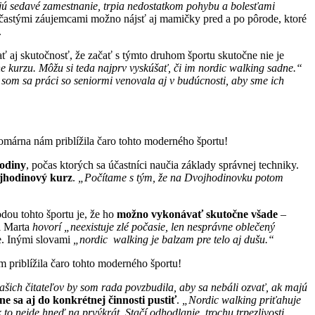
majú sedavé zamestnanie, trpia nedostatkom pohybu a bolesťami
častými záujemcami možno nájsť aj mamičky pred a po pôrode, ktoré
.
ť aj skutočnosť, že začať s týmto druhom športu skutočne nie je
ne kurzu. Môžu si teda najprv vyskúšať, či im nordic walking sadne.“
som sa práci so seniormi venovala aj v budúcnosti, aby sme ich
hodiny
, počas ktorých sa účastníci naučia základy správnej techniky.
jhodinový kurz
.
„Počítame s tým, že na Dvojhodinovku potom
ou tohto športu je, že ho
možno vykonávať skutočne všade
–
ni Marta
hovorí „neexistuje zlé počasie, len nesprávne oblečený
e. Inými slovami
„nordic walking je balzam pre telo aj dušu.“
šich čitateľov by som rada povzbudila, aby sa nebáli ozvať, ak majú
ne sa aj do konkrétnej činnosti pustiť
.
„Nordic walking priťahuje
 to nejde hneď na prvýkrát. Stačí odhodlanie, trochu trpezlivosti,