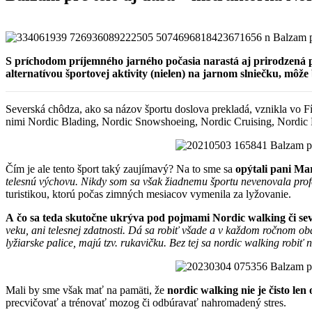
S príchodom príjemného jarného počasia narastá aj prirodzená p
alternatívou športovej aktivity (nielen) na jarnom slniečku, môž
Severská chôdza, ako sa názov športu doslova prekladá, vznikla vo Fí
nimi Nordic Blading, Nordic Snowshoeing, Nordic Cruising, Nordic 
Čím je ale tento šport taký zaujímavý? Na to sme sa
opýtali pani M
telesnú výchovu. Nikdy som sa však žiadnemu športu nevenovala pro
turistikou, ktorú počas zimných mesiacov vymenila za lyžovanie.
A čo sa teda skutočne ukrýva pod pojmami Nordic walking či se
veku, ani telesnej zdatnosti. Dá sa robiť všade a v každom ročnom ob
lyžiarske palice, majú tzv. rukavičku.
Bez tej sa nordic walking robiť 
Mali by sme však mať na pamäti, že
nordic walking nie je čisto len
precvičovať a trénovať mozog či odbúravať nahromadený stres.