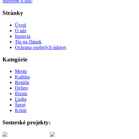
Inzerujte u nás!
Stránky
Úvod
O nás
Inzercia
Tip na článok
Ochrana osobných údajov
Kategórie
Mesto
Kultúra
Región
Dejiny
Biznis
Ľudia
Šport
Krimi
Sesterské projekty: